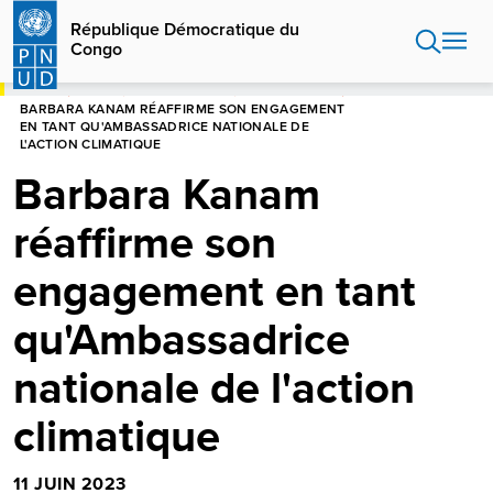
Aller
République Démocratique du
au
Congo
contenu
principal
HOME
RÉPUBLIQUE DÉMOCRATIQUE DU CONGO
BARBARA KANAM RÉAFFIRME SON ENGAGEMENT
EN TANT QU'AMBASSADRICE NATIONALE DE
L'ACTION CLIMATIQUE
Barbara Kanam
réaffirme son
engagement en tant
qu'Ambassadrice
nationale de l'action
climatique
11 JUIN 2023