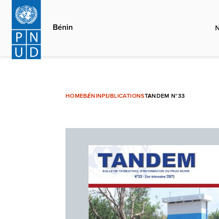
Aller
au
Bénin
contenu
principal
HOME
BÉNIN
PUBLICATIONS
TANDEM N°33