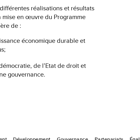
ifférentes réalisations et résultats
la mise en œuvre du Programme
ère de :
issance économique durable et
us;
démocratie, de l’Etat de droit et
nne gouvernance.
ent
Développement
Gouvernance
Partenariats
Égal