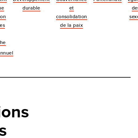
ue
durable
et
de
ion
consolidation
sex
ues
de la paix
phe
Annuel
ions
s