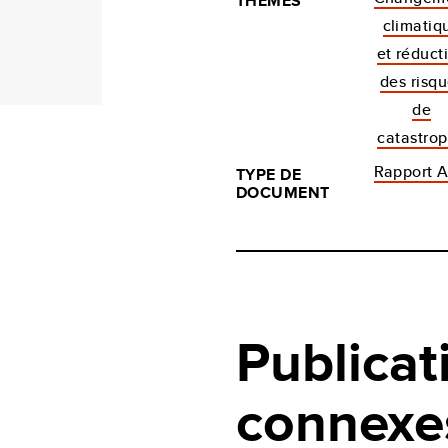
THÈMES
climatiq
et réduct
des risq
de
catastro
Rapport 
TYPE DE
DOCUMENT
Publicat
connexe