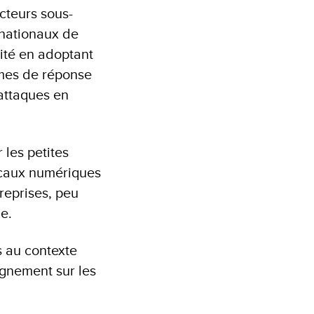
cteurs sous-
 nationaux de
rité en adoptant
èmes de réponse
 attaques en
 les petites
iscaux numériques
reprises, peu
ue.
 au contexte
ignement sur les