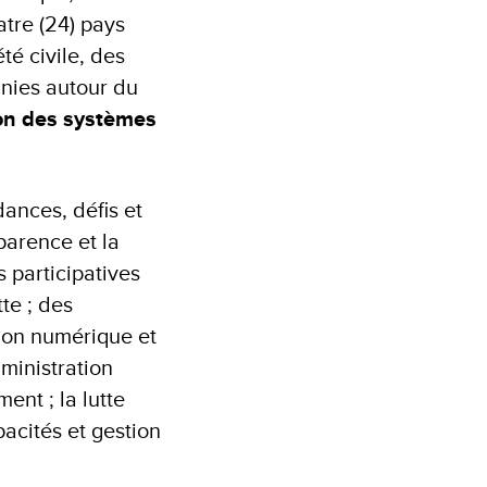
tre (24) pays
té civile, des
Unies autour du
ion des systèmes
ances, défis et
parence et la
 participatives
te ; des
tion numérique et
dministration
ent ; la lutte
pacités et gestion