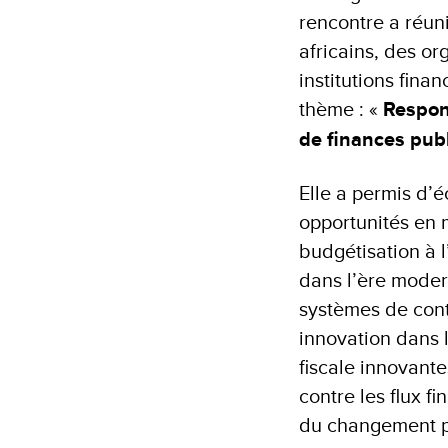
rencontre a réun
africains, des or
institutions fina
thème : «
Respon
de finances pub
Elle a permis d’
opportunités en m
budgétisation à 
dans l’ère modern
systèmes de contr
innovation dans l
fiscale innovante
contre les flux fi
du changement p