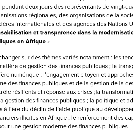
i pendant deux jours des représentants de vingt-qua
ganisations régionales, des organisations de la socié
ncières internationales et des agences des Nations 
sabilisation et transparence dans la modernisat
liques en Afrique
».
échanger sur des thèmes variés notamment : les tend
atière de gestion des finances publiques ; la trans
l’ère numérique ; l’engagement citoyen et approches
e des finances publiques et de la gestion de la det
ôle résilients et réponse aux crises ;la transforma
a gestion des finances publiques ; la politique et a
s à l’ère du déclin de l’aide publique au développem
nanciers illicites en Afrique ; le renforcement des ca
our une gestion moderne des finances publiques.