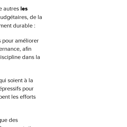
re autres
les
udgétaires, de la
ement durable :
és pour améliorer
ernance, afin
discipline dans la
ui soient à la
épressifs pour
ent les efforts
ique des