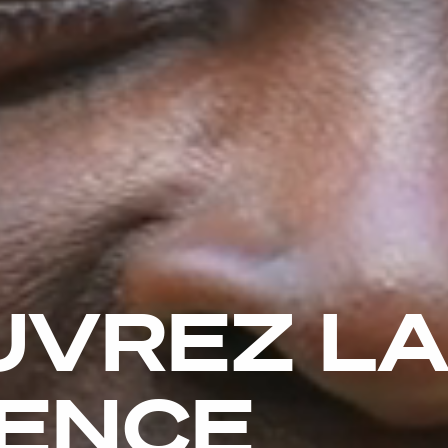
UVREZ L
IENCE