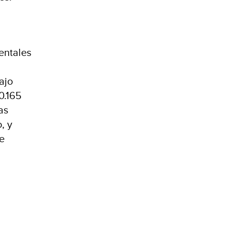
entales
ajo
0.165
as
, y
de