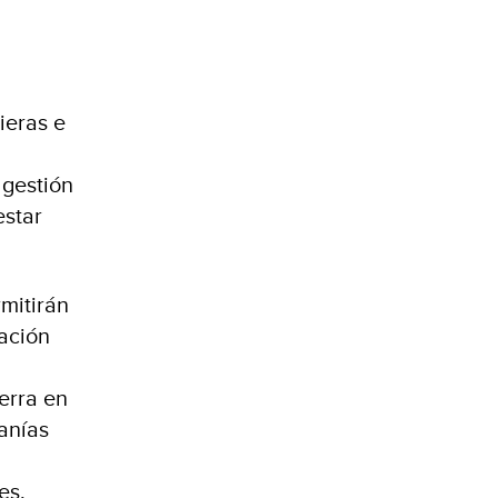
ieras e
 gestión
estar
mitirán
vación
erra en
ranías
es.