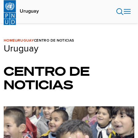
Pasar
al
Uruguay
contenido
principal
HOME
URUGUAY
CENTRO DE NOTICIAS
Uruguay
CENTRO DE
NOTICIAS