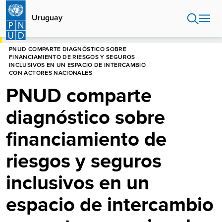
Pasar
al
Uruguay
contenido
principal
HOME
URUGUAY
NOTICIAS
PNUD COMPARTE DIAGNÓSTICO SOBRE
FINANCIAMIENTO DE RIESGOS Y SEGUROS
INCLUSIVOS EN UN ESPACIO DE INTERCAMBIO
CON ACTORES NACIONALES
PNUD comparte
diagnóstico sobre
financiamiento de
riesgos y seguros
inclusivos en un
espacio de intercambio