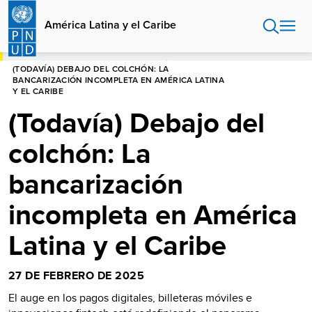
Pasar
al
América Latina y el Caribe
contenido
principal
HOME
AMÉRICA LATINA Y EL CARIBE
(TODAVÍA) DEBAJO DEL COLCHÓN: LA
BANCARIZACIÓN INCOMPLETA EN AMÉRICA LATINA
Y EL CARIBE
(Todavía) Debajo del
colchón: La
bancarización
incompleta en América
Latina y el Caribe
27 DE FEBRERO DE 2025
El auge en los pagos digitales, billeteras móviles e