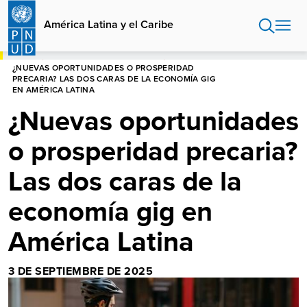
Pasar
al
América Latina y el Caribe
contenido
principal
HOME
AMÉRICA LATINA Y EL CARIBE
¿NUEVAS OPORTUNIDADES O PROSPERIDAD
PRECARIA? LAS DOS CARAS DE LA ECONOMÍA GIG
EN AMÉRICA LATINA
¿Nuevas oportunidades
o prosperidad precaria?
Las dos caras de la
economía gig en
América Latina
3 DE SEPTIEMBRE DE 2025