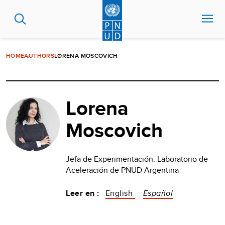
Pasar
al
contenido
principal
HOME
AUTHORS
LORENA MOSCOVICH
Lorena
Moscovich
Jefa de Experimentación. Laboratorio de
Aceleración de PNUD Argentina
Leer en :
English
Español