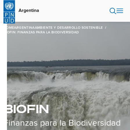
Pasar
al
Argentina
contenido
principal
HOME
ARGENTINA
AMBIENTE Y DESARROLLO SOSTENIBLE
BIOFIN: FINANZAS PARA LA BIODIVERSIDAD
BIOFIN
Finanzas para la Biodiversidad