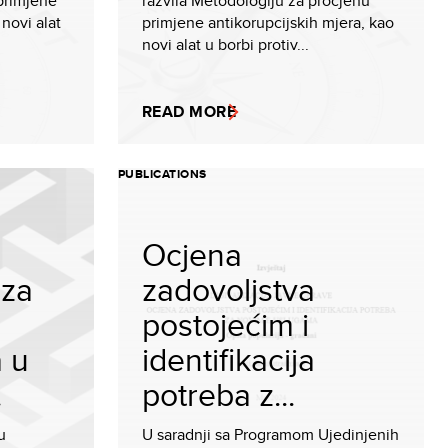
primjene
razvila Metodologiju za procjenu
 novi alat
primjene antikorupcijskih mjera, kao
novi alat u borbi protiv...
READ MORE
PUBLICATIONS
Ocjena
 za
zadovoljstva
postojećim i
a u
identifikacija
.
potreba z...
u
U saradnji sa Programom Ujedinjenih