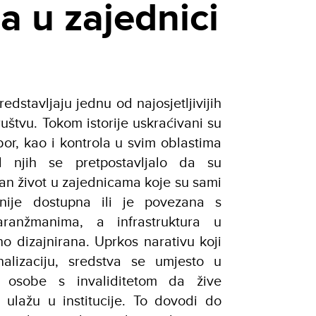
 u zajednici
edstavljaju jednu od najosjetljivijih
štvu. Tokom istorije uskraćivani su
izbor, kao i kontrola u svim oblastima
 njih se pretpostavljalo da su
an život u zajednicama koje su sami
 nije dostupna ili je povezana s
ranžmanima, a infrastruktura u
no dizajnirana. Uprkos narativu koji
nalizaciju, sredstva se umjesto u
 osobe s invaliditetom da žive
 ulažu u institucije. To dovodi do