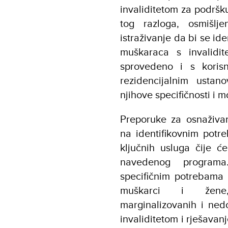
invaliditetom za podršku
tog razloga, osmišlj
istraživanje da bi se id
muškaraca s invalidit
sprovedeno i s koris
rezidencijalnim usta
njihove specifičnosti i m
Preporuke za osnaživa
na identifikovnim potre
ključnih usluga čije će
navedenog programa
specifičnim potrebama 
muškarci i žene, 
marginalizovanih i ned
invaliditetom i rješava