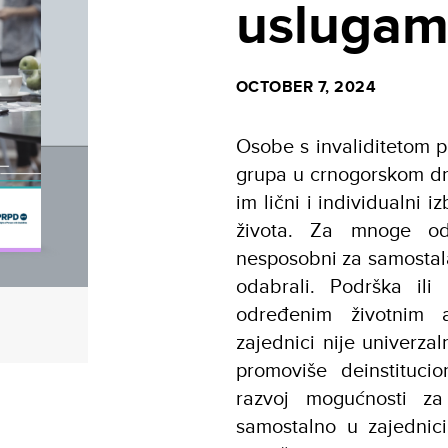
uslugama
OCTOBER 7, 2024
Osobe s invaliditetom pr
grupa u crnogorskom dru
im lični i individualni 
života. Za mnoge od
nesposobni za samostal
odabrali. Podrška ili
određenim životnim a
zajednici nije univerzal
promoviše deinstitucio
razvoj mogućnosti za
samostalno u zajednici