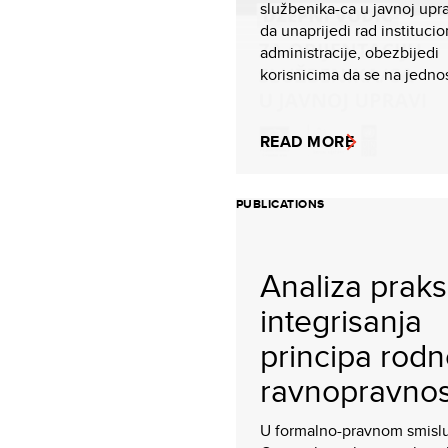
službenika-ca u javnoj upra
da unaprijedi rad instituci
administracije, obezbijedi
korisnicima da se na jednos
READ MORE
PUBLICATIONS
Analiza praks
integrisanja
principa rod
ravnopravnost
U formalno-pravnom smislu