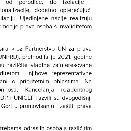
ti od porodice, do izolacije i
cionalizacije, dodatno opterećujući
laciju. Ujedinjene nacije realizuju
omocije prava osoba s invaliditetom
sira kroz Partnerstvo UN za prava
(UNPRD), prethodila je 2021. godine
su različite vladine zainteresovane
ditetom i njihove reprezentativne
vani o prioritetnim oblastima. Na
inosa, Kancelarija rezidentnog
DP i UNICEF razvili su dvogodišnji
Gori u promovisanju i zaštiti prava
trebama odraslih osoba s različitim