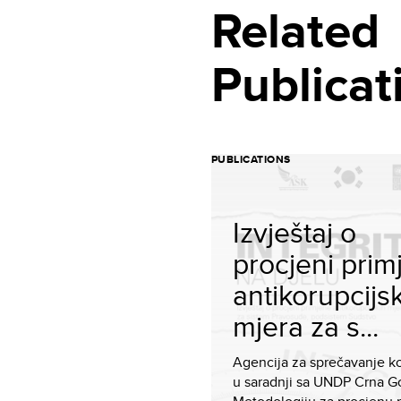
Related
Publicat
PUBLICATIONS
Izvještaj o
procjeni prim
antikorupcijs
mjera za s...
Agencija za sprečavanje ko
u saradnji sa UNDP Crna Go