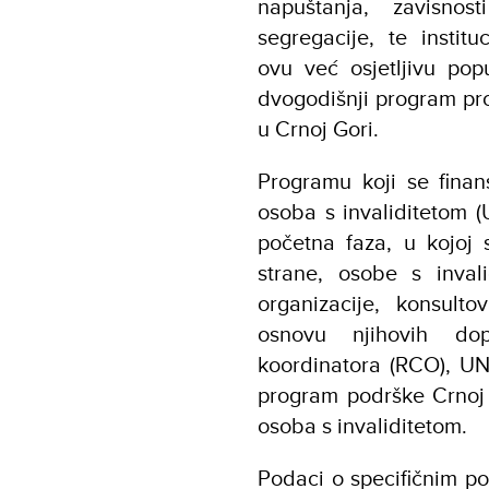
napuštanja, zavisnos
segregacije, te institu
ovu već osjetljivu popu
dvogodišnji program pr
u Crnoj Gori.
Programu koji se finan
osoba s invaliditetom 
početna faza, u kojoj 
strane, osobe s invali
organizacije, konsulto
osnovu njihovih dopr
koordinatora (RCO), UN
program podrške Crnoj 
osoba s invaliditetom.
Podaci o specifičnim po