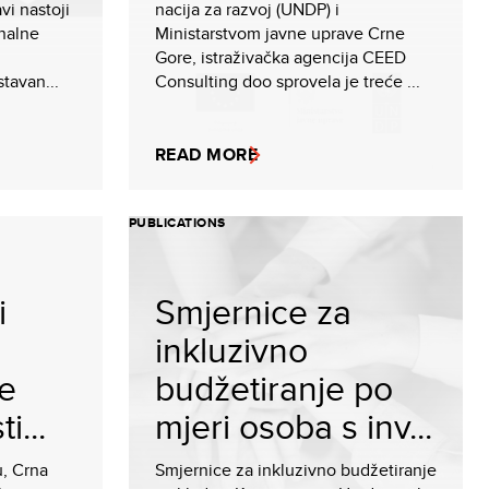
vi nastoji
nacija za razvoj (UNDP) i
onalne
Ministarstvom javne uprave Crne
Gore, istraživačka agencija CEED
tavan...
Consulting doo sprovela je treće ...
READ MORE
PUBLICATIONS
i
Smjernice za
inkluzivno
ne
budžetiranje po
i...
mjeri osoba s inv...
, Crna
Smjernice za inkluzivno budžetiranje