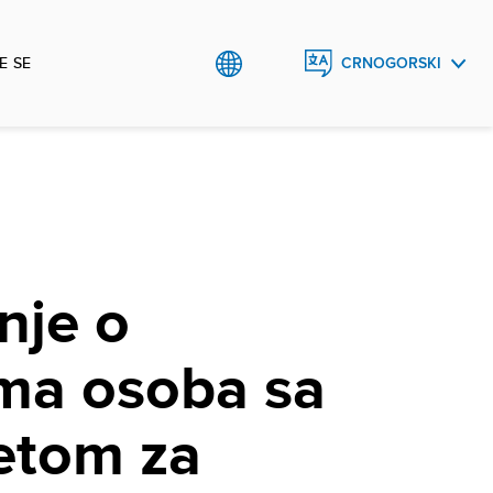
E SE
CRNOGORSKI
ENGLISH
anje o
ma osoba sa
tetom za