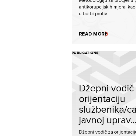
Metodologiju za procjenu 
antikorupcijskih mjera, kao
u borbi protiv...
READ MORE
PUBLICATIONS
Džepni vodič
orijentaciju
službenika/c
javnoj uprav..
Džepni vodič za orijentacij