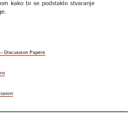
etom kako bi se podstaklo stvaranje
ge.
– Discussion Papers
ro
lusion