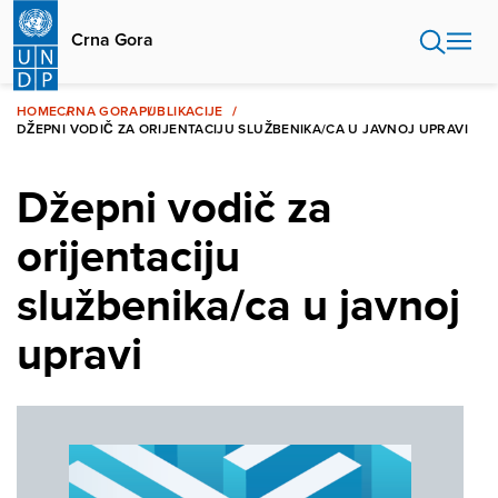
Skip
to
Crna Gora
main
content
HOME
CRNA GORA
PUBLIKACIJE
DŽEPNI VODIČ ZA ORIJENTACIJU SLUŽBENIKA/CA U JAVNOJ UPRAVI
Džepni vodič za
orijentaciju
službenika/ca u javnoj
upravi