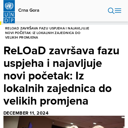
Skip
to
Crna Gora
main
content
HOME
CRNA GORA
RELOAD ZAVRŠAVA FAZU USPJEHA I NAJAVLJUJE
NOVI POČETAK: IZ LOKALNIH ZAJEDNICA DO
VELIKIH PROMJENA
ReLOaD završava fazu
uspjeha i najavljuje
novi početak: Iz
lokalnih zajednica do
velikih promjena
DECEMBER 11, 2024