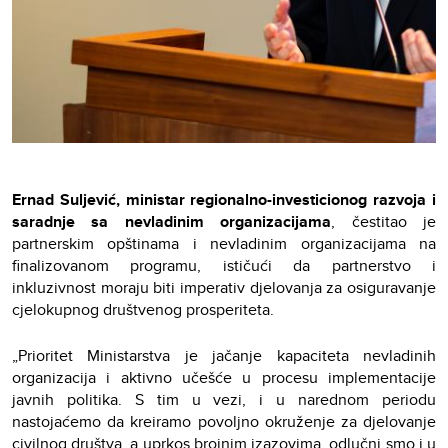
Ernad Suljević, ministar regionalno-investicionog razvoja i
saradnje sa nevladinim organizacijama
, čestitao je
partnerskim opštinama i nevladinim organizacijama na
finalizovanom programu, ističući da partnerstvo i
inkluzivnost moraju biti imperativ djelovanja za osiguravanje
cjelokupnog društvenog prosperiteta.
„Prioritet Ministarstva je jačanje kapaciteta nevladinih
organizacija i aktivno učešće u procesu implementacije
javnih politika. S tim u vezi, i u narednom periodu
nastojaćemo da kreiramo povoljno okruženje za djelovanje
civilnog društva, a uprkos brojnim izazovima, odlučni smo i u