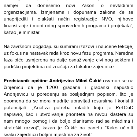
namjeri da donesemo novi Zakon o nevladinim
organizacijama. Izmjenama i dopunama zakona će se
unaprijediti i olakšati način registracije NVO, njihovo
finansiranje i monitoring sprovedenih programa i projekata“,
kazao je ministar.
Na završnom događaju su sumirani izazovi i naučene lekcije,
uz fokus na nastavak rada kroz novu fazu programa. Naredna
faza biće usmjerena na dalje osnaživanje civilnog sektora i
podršku projektima od značaja za lokalne zajednice.
Predstavnik opštine Andrijevica Miloš Čukić
osvrnuo se na
činjenicu da je 1.200 građana i građanki napustilo
Andrijevicu u poređenju sa posljednjim popisom, što je
opomena da se mora mudrije upravljati resursima i koristiti
potencijali. „Analiza potreba mladih koju je ReLOaD
napravio, kao i utvrđivanje prioriteta na nivou klastera su
nam mnogo pomogli da bolje planiramo rad sa mladima i
strateški razvoj“, kazao je Čukić na panelu “Kako učiniti
svaku zajednicu boljim mjestima za život”.