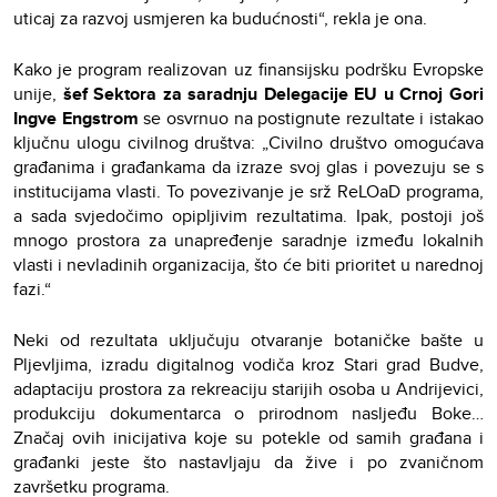
uticaj za razvoj usmjeren ka budućnosti“, rekla je ona.
Kako je program realizovan uz finansijsku podršku Evropske
unije,
šef Sektora za saradnju Delegacije EU u Crnoj Gori
Ingve Engstrom
se osvrnuo na postignute rezultate i istakao
ključnu ulogu civilnog društva: „Civilno društvo omogućava
građanima i građankama da izraze svoj glas i povezuju se s
institucijama vlasti. To povezivanje je srž ReLOaD programa,
a sada svjedočimo opipljivim rezultatima. Ipak, postoji još
mnogo prostora za unapređenje saradnje između lokalnih
vlasti i nevladinih organizacija, što će biti prioritet u narednoj
fazi.“
Neki od rezultata uključuju otvaranje botaničke bašte u
Pljevljima, izradu digitalnog vodiča kroz Stari grad Budve,
adaptaciju prostora za rekreaciju starijih osoba u Andrijevici,
produkciju dokumentarca o prirodnom nasljeđu Boke…
Značaj ovih inicijativa koje su potekle od samih građana i
građanki jeste što nastavljaju da žive i po zvaničnom
završetku programa.