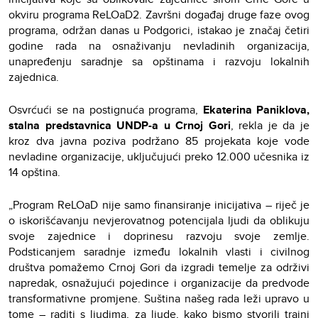
okviru programa ReLOaD2. Završni događaj druge faze ovog
programa, održan danas u Podgorici, istakao je značaj četiri
godine rada na osnaživanju nevladinih organizacija,
unapređenju saradnje sa opštinama i razvoju lokalnih
zajednica.
Osvrćući se na postignuća programa,
Ekaterina Paniklova,
stalna predstavnica UNDP-a u Crnoj Gori
, rekla je da je
kroz dva javna poziva podržano 85 projekata koje vode
nevladine organizacije, uključujući preko 12.000 učesnika iz
14 opština.
„Program ReLOaD nije samo finansiranje inicijativa – riječ je
o iskorišćavanju nevjerovatnog potencijala ljudi da oblikuju
svoje zajednice i doprinesu razvoju svoje zemlje.
Podsticanjem saradnje između lokalnih vlasti i civilnog
društva pomažemo Crnoj Gori da izgradi temelje za održivi
napredak, osnažujući pojedince i organizacije da predvode
transformativne promjene. Suština našeg rada leži upravo u
tome – raditi s ljudima, za ljude, kako bismo stvorili trajni