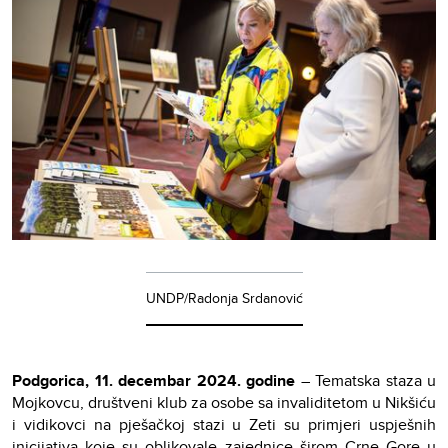
UNDP/Radonja Srdanović
Podgorica, 11. decembar 2024. godine
– Tematska staza u
Mojkovcu, društveni klub za osobe sa invaliditetom u Nikšiću
i vidikovci na pješačkoj stazi u Zeti su primjeri uspješnih
inicijativa koje su oblikovale zajednice širom Crne Gore u