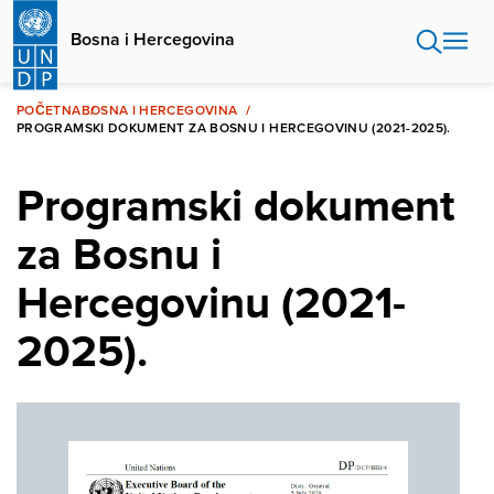
Skip
to
Bosna i Hercegovina
main
content
POČETNA
BOSNA I HERCEGOVINA
PROGRAMSKI DOKUMENT ZA BOSNU I HERCEGOVINU (2021-2025).
Programski dokument
za Bosnu i
Hercegovinu (2021-
2025).