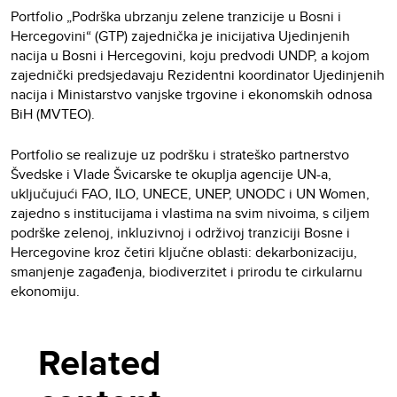
Portfolio „Podrška ubrzanju zelene tranzicije u Bosni i
Hercegovini“ (GTP) zajednička je inicijativa Ujedinjenih
nacija u Bosni i Hercegovini, koju predvodi UNDP, a kojom
zajednički predsjedavaju Rezidentni koordinator Ujedinjenih
nacija i Ministarstvo vanjske trgovine i ekonomskih odnosa
BiH (MVTEO).
Portfolio se realizuje uz podršku i strateško partnerstvo
Švedske i Vlade Švicarske te okuplja agencije UN-a,
uključujući FAO, ILO, UNECE, UNEP, UNODC i UN Women,
zajedno s institucijama i vlastima na svim nivoima, s ciljem
podrške zelenoj, inkluzivnoj i održivoj tranziciji Bosne i
Hercegovine kroz četiri ključne oblasti: dekarbonizaciju,
smanjenje zagađenja, biodiverzitet i prirodu te cirkularnu
ekonomiju.
Related