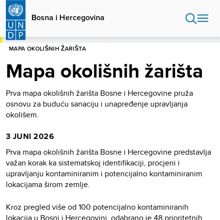
Skip
to
Bosna i Hercegovina
main
content
POČETNA
BOSNA I HERCEGOVINA
MAPA OKOLIŠNIH ŽARIŠTA
Mapa okolišnih žarišta
Prva mapa okolišnih žarišta Bosne i Hercegovine pruža
osnovu za buduću sanaciju i unapređenje upravljanja
okolišem.
3 JUNI 2026
Prva mapa okolišnih žarišta Bosne i Hercegovine predstavlja
važan korak ka sistematskoj identifikaciji, procjeni i
upravljanju kontaminiranim i potencijalno kontaminiranim
lokacijama širom zemlje.
Kroz pregled više od 100 potencijalno kontaminiranih
lokacija u Bosni i Hercegovini, odabrano je 48 prioritetnih