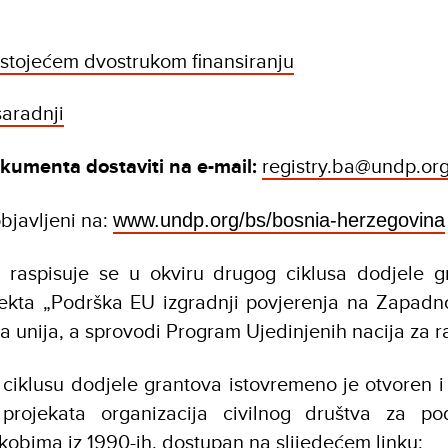
ostojećem dvostrukom finansiranju
saradnji
kumenta dostaviti na e-mail:
registry.ba@undp.or
 objavljeni na:
www.undp.org/bs/bosnia-herzegovina
v raspisuje se u okviru drugog ciklusa dodjele g
jekta „Podrška EU izgradnji povjerenja na Zapadn
ka unija, a sprovodi Program Ujedinjenih nacija za 
 ciklusu dodjele grantova istovremeno je
otvoren i
 projekata organizacija civilnog društva za p
ukobima iz 1990-ih
, dostupan na slijedećem linku: