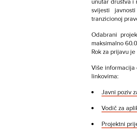
unutar društva 
svijesti javno
tranzicionoj prav
Odabrani proje
maksimalno 60.
Rok za prijavu j
Više informacija 
linkovima:
Javni poziv z
Vodič za apl
Projektni pri