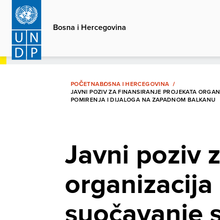
Skip
to
Bosna i Hercegovina
main
content
POČETNA
BOSNA I HERCEGOVINA
JAVNI POZIV ZA FINANSIRANJE PROJEKATA ORGAN
POMIRENJA I DIJALOGA NA ZAPADNOM BALKANU
Javni poziv 
organizacija
suočavanje s