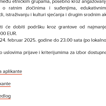
i među etničkim grupama, posebno kroz angažovanje
sti o ratnim zločinima i suđenjima, edukativn
di, istraživanju i kulturi sjećanja i drugim srodnim 
kti će dobiti podršku kroz grantove od najman
000 EUR.
e 24. februar 2025. godine do 23.00 sata (po lokal
o uslovima prijave i kriterijumima za izbor dostupno
a aplikante
ikante
jedlog