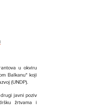
g
rantova u okviru
om Balkanu“ koji
razvoj (UNDP).
 drugi javni poziv
odršku žrtvama i