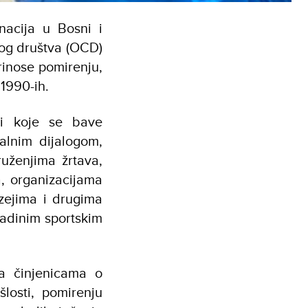
nacija u Bosni i
nog društva (OCD)
rinose pomirenju,
z 1990-ih.
ni koje se bave
alnim dijalogom,
ruženjima žrtava,
a, organizacijama
zejima i drugima
ladinim sportskim
a činjenicama o
losti, pomirenju