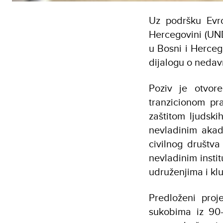
Uz podršku Evro
Hercegovini (UND
u Bosni i Herceg
dijalogu o nedavn
Poziv je otvor
tranzicionom pr
zaštitom ljudski
nevladinim akade
civilnog društv
nevladinim insti
udruženjima i kl
Predloženi pro
sukobima iz 90-