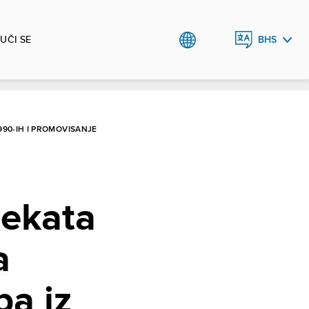
UČI SE
BHS
ENGLISH
990-IH I PROMOVISANJE
jekata
a
a iz