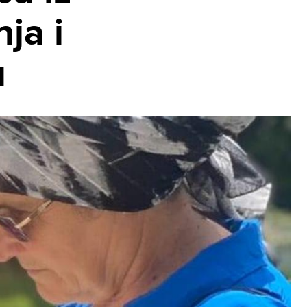
ja i
u