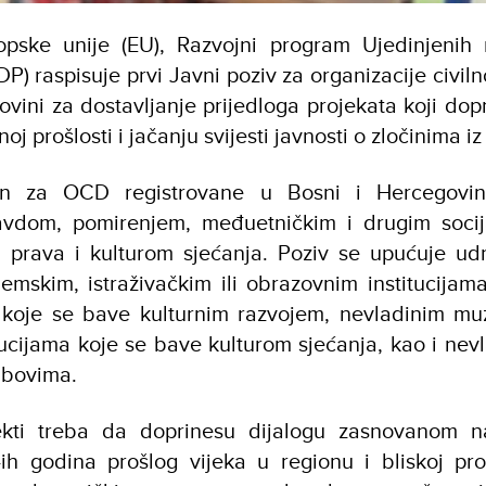
pske unije (EU), Razvojni program Ujedinjenih 
P) raspisuje prvi Javni poziv za organizacije civil
ovini za dostavljanje prijedloga projekata koji dop
oj prošlosti i jačanju svijesti javnosti o zločinima i
en za OCD registrovane u Bosni i Hercegovi
avdom, pomirenjem, međuetničkim i drugim socij
h prava i kulturom sjećanja. Poziv se upućuje ud
mskim, istraživačkim ili obrazovnim institucijam
a koje se bave kulturnim razvojem, nevladinim mu
tucijama koje se bave kulturom sjećanja, kao i nev
ubovima.
jekti treba da doprinesu dijalogu zasnovanom n
ih godina prošlog vijeka u regionu i bliskoj proš