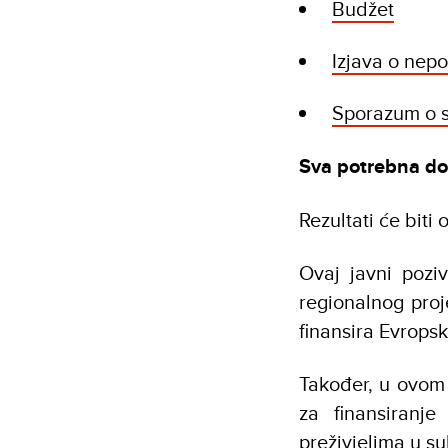
Budžet
Izjava o nep
S
porazum o
Sva potrebna do
Rezultati će biti
Ovaj javni pozi
regionalnog pro
finansira Evrops
Također, u ovom
za finansiranje
preživjelima u s