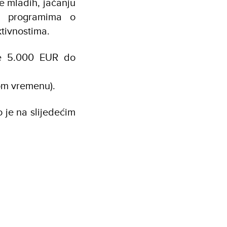
 mladih, jačanju
im programima o
aktivnostima.
je 5.000 EUR do
nom vremenu).
 je na slijedećim