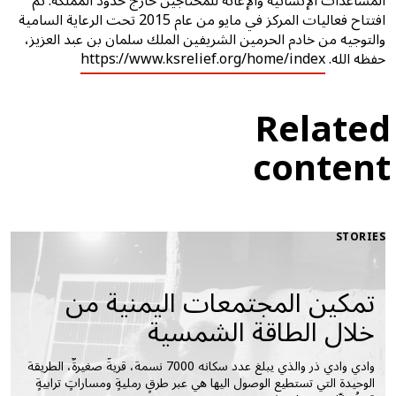
المساعدات الإنسانية والإغاثة للمحتاجين خارج حدود المملكة. تم
افتتاح فعاليات المركز في مايو من عام 2015 تحت الرعاية السامية
والتوجيه من خادم الحرمين الشريفين الملك سلمان بن عبد العزيز،
حفظه الله.
https://www.ksrelief.org/home/index
Related
content
STORIES
تمكين المجتمعات اليمنية من
خلال الطاقة الشمسية
وادي وادي ذر والذي يبلغ عدد سكانه 7000 نسمة، قريةٌ صغيرةٌ، الطريقة
الوحيدة التي تستطيع الوصول اليها هي عبر طرقٍ رمليةٍ ومساراتٍ ترابيةٍ