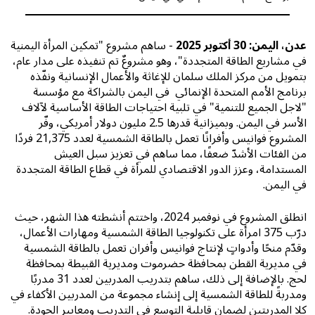
عدن، اليمن: 30 أكتوبر 2025
- ساهم مشروع "تمكين المرأة اليمنية
في مشاريع الطاقة المتجددة"، وهو مشروعٌ تم تنفيذه على مدار عام،
بتمويل من مركز الملك سلمان للإغاثة والأعمال الإنسانية ونفّذه
برنامج الأمم المتحدة الإنمائي في اليمن بالشراكة مع مؤسسة
"لاجل الجميع للتنمية" في تلبية احتياجات الطاقة الأساسية لآلاف
الأسر في اليمن. وبميزانية قدرها 2.5 مليون دولار أمريكي، وفّر
المشروع فوانيس وأفرانًا تعمل بالطاقة الشمسية لعدد 21,375 فردًا
من الفئات الأشدّ ضعفًا، مما ساهم في تعزيز سبل العيش
المستدامة، وعزز الدور الاقتصادي للمرأة في قطاع الطاقة المتجددة
في اليمن.
انطلق المشروع في نوفمبر 2024، واختتم أنشطته هذا الشهر، حيث
درّب 375 امرأة على تكنولوجيا الطاقة الشمسية ومهارات الأعمال،
وقدّم منحًا وأدواتٍ لإنتاج فوانيس وأفران تعمل بالطاقة الشمسية
في مديرية القطن بمحافظة حضرموت ومديرية القبيطة بمحافظة
لحج. بالإضافة إلى ذلك، ساهم بتدريب المدربين لعدد 31 مدربًا
ومدربةً للطاقة الشمسية إلى إنشاء مجموعة من المدربين الأكفاء في
كلا المدريتين لضمان قابلية التوسع في التدريب ومعايير الجودة.