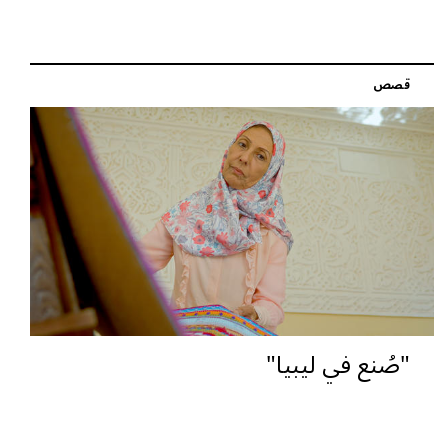
قصص
"صُنع في ليبيا"