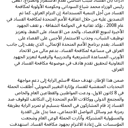
أدراكا بأن الفساد سبب أساسي لعدم الاستقرار والصراع، أعطى
رئيس الوزراء محمد شياع السوداني وحكومته الأولوية لمكافحة
الفساد من أجل التنمية المستدامة. إن التزام العراق، كما تم
التصديق عليه من خلال اتفاقية الأمم المتحدة لمكافحة الفساد في
عام 2008 ، يؤكد تفانيه في الحوكمة الشفافة ، و تقف الجهود
الأخيرة لتنويع الاقتصاد، والحد من الاعتماد على النفط، وتعزيز
توظيف الشباب، وجذب الاستثمار الأجنبي على القضاء على
الفساد. يقدم برنامج الأمم المتحدة الإنمائي، الذي يقف إلى جانب
العراق في مساعيه لمكافحة الفساد، بدعم مالي من الاتحاد
الأوربي، المساعدة التشريعية والتدريبية والرقمية لتعزيز الجهود
التعاونية لتحقيق تقدم هادف في موضوعة مكافحة الفساد في
العراق.
ضمن هذا الإطار، تهدف حملة #سلم_الراية إلى دعم مواجهة
التحديات المتفشية للفساد وإثارة التغيير التحويلي. أطلقت الحملة
في 8 كانون الاول، ودعت المواطنين والقطاعين العام والخاص
والمجتمع الدولي ووكالات الأمم المتحدة إلى التكاتف للوقوف ضد
الفساد إذ قام المشاركون في الحملة بتسليم او تمرير الراية بطريقة
رمزية عبر وسائل التواصل الاجتماعي، مما يدل على القدرة
والمسؤولية المشتركة. وأثارت الحملة الوعي العام وشجعت
المؤسسات على إعادة الالتزام بجهود مكافحة الفساد. استهدفت