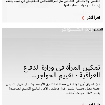
النفسي والاجتماعي العاملين مع أسر الأشخاص المفقودين في ليبيا. ويقدّم
إرشادات وأدوات عملية لمرا...
اقرأ أكثر
المنشورات
تمكين المرأة في وزارة الدفاع
العراقية - تقييم الحواجز...
كان العـراق أول دولـة فـي منطقـة الشـرق الأوسط وشـمال إفريقيـا تتبنـى
خطـة عمـل وطنيـة بشـأن قـرار مجلـس الأمن التابــع الأمــم المتحــدة
رقــم 1325 حيــث أطلقـ...