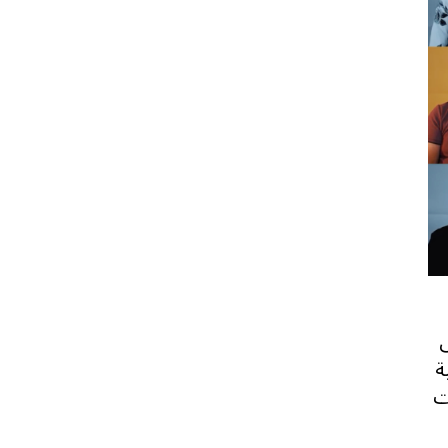
صة على
ة
ت