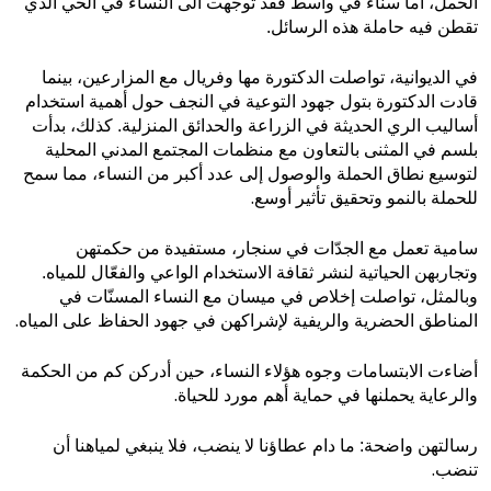
الحمل، اما سناء في واسط فقد توجهت الى النساء في الحي الذي
تقطن فيه حاملة هذه الرسائل.
في الديوانية، تواصلت الدكتورة مها وفريال مع المزارعين، بينما
قادت الدكتورة بتول جهود التوعية في النجف حول أهمية استخدام
أساليب الري الحديثة في الزراعة والحدائق المنزلية. كذلك، بدأت
بلسم في المثنى بالتعاون مع منظمات المجتمع المدني المحلية
لتوسيع نطاق الحملة والوصول إلى عدد أكبر من النساء، مما سمح
.
للحملة بالنمو وتحقيق تأثير أوسع
سامية تعمل مع الجدّات في سنجار، مستفيدة من حكمتهن
وتجاربهن الحياتية لنشر ثقافة الاستخدام الواعي والفعّال للمياه.
وبالمثل، تواصلت إخلاص في ميسان مع النساء المسنّات في
.
المناطق الحضرية والريفية لإشراكهن في جهود الحفاظ على المياه
أضاءت الابتسامات وجوه هؤلاء النساء، حين أدركن كم من الحكمة
.
والرعاية يحملنها في حماية أهم مورد للحياة
رسالتهن واضحة: ما دام عطاؤنا لا ينضب، فلا ينبغي لمياهنا أن
.
تنضب