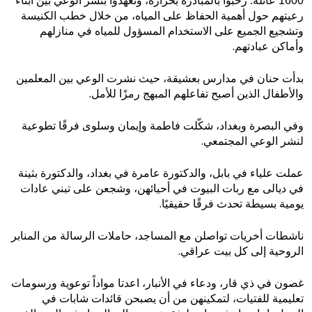
1600 عائلة. رحّبوا بالمبادرة بحرارة، وتعهّدوا بنشر الوعي بين أبناء
رعيتهم حول أهمية الحفاظ على المياه، من خلال خطب الكنيسة
وتشجيع الجميع على الاستخدام المسؤول للمياه في منازلهم
.
وأماكن عبادتهم
بدأت حنان في مدارس بعشيقة، حيث نشرت الوعي بين المعلمين
.
والأطفال الذين أصبح تفاعلهم المبهج رمزًا للأمل
وفي البصرة وبغداد، شكّلت فاطمة وإيمان وسلوى فرقًا تطوعية
.
لنشر الوعي المجتمعي
عملت علياء في بابل، والدكتورة عامرة في بغداد، والدكتورة بثينة
في ديالى مع ربات البيوت في أحيائهن، وشجعن على تبني عادات
.
يومية بسيطة تحدث فرقًا حقيقيًا
ناشطات أخريات تواصلن مع المساجد، حاملات الرسالة من المنابر
.
الروحية إلى كل بيت عراقي
غصون في ذي قار، ودعاء في الأنبار، اعدتا مواداً توعوية ورسومات
تعليمية للفتيات، لتمكينهن من أن يصبحن قائدات شابات في