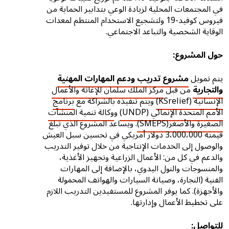
في المجتمعات المحلية لزيادة الوعي بتدابير الحماية من
فيروس كوفيد-19 ولتشجيع الاستخدام المنتظم لمعدات
الوقاية الشخصية والتباعد الاجتماعي.
حول المشروع:
يتم تمويل
مشروع تدريب ودعم المهارات المهنية
والتجارية
من قبل
مركز الملك سلمان للإغاثة والأعمال
الإنسانية (KSrelief)
ويتم تنفيذه بالشراكة مع
برنامج
الأمم المتحدة الإنمائي (UNDP)
و
وكالة تنمية المنشآت
الصغيرة والأصغر(SMEPS)
. ويساعد المشروع الذي تبلغ
قيمته 3،000،000 دولار أمريكي في تحسين سبل العيش
والوصول إلى الخدمات الإنتاجية من خلال توفير التدريب
والدعم في كل من: الأعمال الزراعية وتجهيز الأغذية،
والمنسوجات والنول اليدوي، بالإضافة إلى المهارات
الفنية (النجارة، وصيانة السيارات والهواتف المحمولة
والأجهزة). كما يوفر المشروع للمستفيدين التدريب اللازم
على تخطيط الأعمال وإدارتها.
للتواصل: