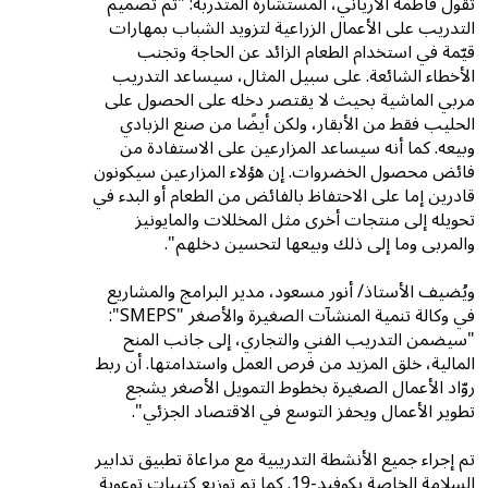
تقول فاطمة الارياني، المستشارة المتدربة: "تم تصميم
التدريب على الأعمال الزراعية لتزويد الشباب بمهارات
قيّمة في استخدام الطعام الزائد عن الحاجة وتجنب
الأخطاء الشائعة. على سبيل المثال، سيساعد التدريب
مربي الماشية بحيث لا يقتصر دخله على الحصول على
الحليب فقط من الأبقار، ولكن أيضًا من صنع الزبادي
وبيعه. كما أنه سيساعد المزارعين على الاستفادة من
فائض محصول الخضروات. إن هؤلاء المزارعين سيكونون
قادرين إما على الاحتفاظ بالفائض من الطعام أو البدء في
تحويله إلى منتجات أخرى مثل المخللات والمايونيز
والمربى وما إلى ذلك وبيعها لتحسين دخلهم".
ويُضيف الأستاذ/ أنور مسعود، مدير البرامج والمشاريع
في وكالة تنمية المنشآت الصغيرة والأصغر "SMEPS":
"سيضمن التدريب الفني والتجاري، إلى جانب المنح
المالية، خلق المزيد من فرص العمل واستدامتها. أن ربط
روّاد الأعمال الصغيرة بخطوط التمويل الأصغر يشجع
تطوير الأعمال ويحفز التوسع في الاقتصاد الجزئي".
تم إجراء جميع الأنشطة التدريبية مع مراعاة تطبيق تدابير
السلامة الخاصة بكوفيد-19. كما تم توزيع كتيبات توعوية