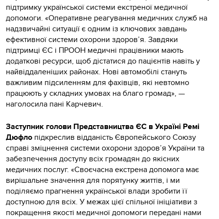
підтримку української системи екстреної медичної
допомоги. «Оперативне реагування медичних служб на
надзвичайні ситуації є одним із ключових завдань
ефективної системи охорони здоров’я. Завдяки
підтримці ЄС і ПРООН медичні працівники мають
додаткові ресурси, щоб дістатися до пацієнтів навіть у
найвіддаленіших районах. Нові автомобілі стануть
важливим підсиленням для фахівців, які невтомно
працюють у складних умовах на благо громад», —
наголосила пані Карчевич.
Заступник голови Представництва ЄС в Україні Ремі
Дюфло
підкреслив відданість Європейського Союзу
справі зміцнення системи охорони здоров’я України та
забезпечення доступу всіх громадян до якісних
медичних послуг. «Своєчасна екстрена допомога має
вирішальне значення для порятунку життів, і ми
поділяємо прагнення української влади зробити її
доступною для всіх. У межах цієї спільної ініціативи з
покращення якості медичної допомоги передані нами