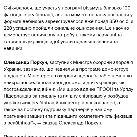
Очікувалося, що участь у програмі візьмуть близько 100
фахівців з реабілітації, але на момент початку навчання у
форматі вебінарів зареєструвалося вже понад 350 осіб, а
228 успішно пройшли фінальне оцінювання. Це наочно
демонструє величезну потребу в такому навчанні та
готовність українців здобувати подальші знання та
навички.
Олександр Порхун,
заступник Міністра охорони здоров'я
України, зазначив, що навчальна програма демонструє
відданість Міністерства охорони здоров’я забезпеченню
найкращої реабілітаційної допомоги для українців, які
постраждали від війни: «Ми щиро вдячні ПРООН та Уряду
Нідерландів за тривалу та плідну співпрацю у розбудові
українських реабілітаційних центрів досконалості, а
також за постійну підтримку партнерів у нашому
прагненні зміцнити та підвищити компетентність фахівців
з реабілітації», — сказав Олександр Порхун.
Практичні тренінги організовують в трьох центрах