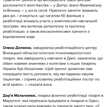
досконалості міністерства — у Дніпрі, Івано-Франківську
та Вінниці — у шість сесій. Практичні заняття тривають
два дні, і очікується, що загалом 60 фахівців з
реабілітації візьмуть участь у комплексній навчальній
програмі, яка включає допротезну та протезну
реабілітацію, а також високоінтенсивні тренінги з
відновлення ходи.
Олена Долинна,
завідувачка реабілітаційного центру
Вінницької обласної клінічної психоневрологічної
лікарні, яка завершила у навчанні в Данії, зазначила, що
обмін новими знаннями з колегами з інших лікарень
України був безцінним: «Цей тренінг дозволяє нам
покращити якість допомоги, яку ми надаємо нашим
пацієнтам, і сприяє розвитку реабілітаційних послуг по
всій країні», — сказала вона.
Дар'я Мальчинюк,
лікарка фізичної реабілітації лікарні в
Маріуполі, яка переїхала працювати в лікарню в Одесі,
також підкреслила важливість тренінгів такого тиру: «У