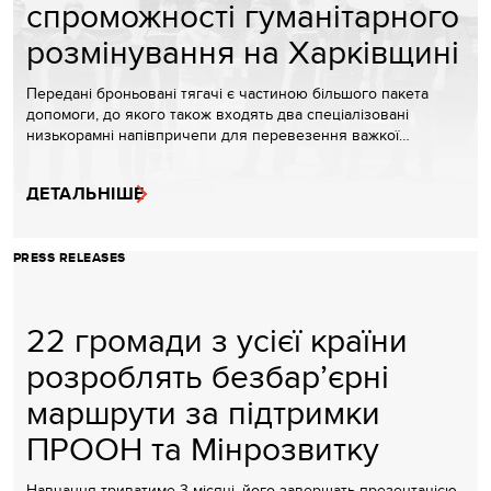
спроможності гуманітарного
розмінування на Харківщині
Передані броньовані тягачі є частиною більшого пакета
допомоги, до якого також входять два спеціалізовані
низькорамні напівпричепи для перевезення важкої…
ДЕТАЛЬНІШЕ
PRESS RELEASES
22 громади з усієї країни
розроблять безбар’єрні
маршрути за підтримки
ПРООН та Мінрозвитку
Навчання триватиме 3 місяці, його завершать презентацією