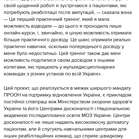
своїй щоденній роботі я зустрічаюся з пацієнтами, які
потребують реабілітації після ампутацій, — сказала вона.
— Це перший практичний тренінг, який я мала
можливість відвідати — до цього я проходила лише
онлайн-курси, і, звичайно, я ціную можливість отримати
більше практичного досвіду. Це шанс отримати реальні
практичні навички, оскільки попереднього досвіду у
мене було недостатньо. Цей тренінг також дає мені
можливість поділитися своїм досвідом з іншими
колегами, які працюють у мультидисциплінарних
командах з різних установ по всій Україні».
Цей проєкт, що реалізується в межах ширшого мандату
ПРООН на підтримку відновлення України, є прикладом
постійної співпраці між Міністерством охорони здоров'я
України та його Центрами досконалості і Національною
академією післядипломної освіти МОЗ України. Центри
досконалості не лише надають високоякісну допомогу
пацієнтам, але й слугують навчальними центрами для
інших реабілітаційних команд, що сприяє швидкому