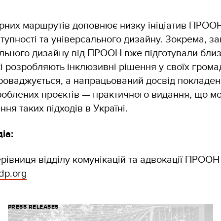
рних маршрутів доповнює низку ініціатив ПРООН
упності та універсального дизайну. Зокрема, з
льного дизайну від ПРООН вже підготували близь
 які розробляють інклюзивні рішення у своїх грома
роваджується, а напрацьований досвід покладен
роблених проєктів — практичного видання, що м
ня таких підходів в Україні.
діа:
рівниця відділу комунікацій та адвокації ПРООН 
dp.org
PRESS RELEASES