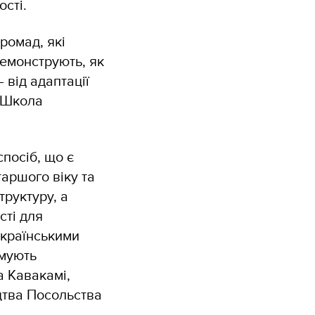
ості.
ромад, які
емонструють, як
 від адаптації
. Школа
посіб, що є
таршого віку та
труктуру, а
сті для
українськими
рмують
а Кавакамі,
цтва Посольства