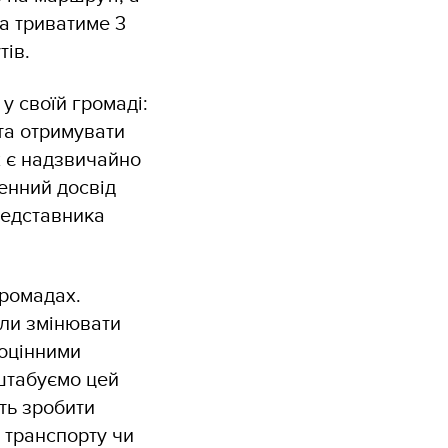
а триватиме 3
тів.
у своїй громаді:
та отримувати
х є надзвичайно
енний досвід
редставника
громадах.
ли змінювати
ноцінними
штабуємо цей
ть зробити
, транспорту чи