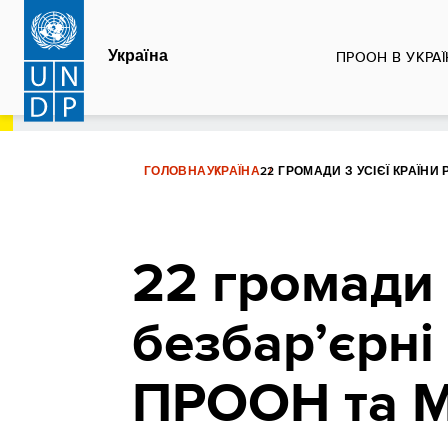
Перейти
до
Україна
ПРООН В УКРАЇ
основного
вмісту
ГОЛОВНА
УКРАЇНА
22 ГРОМАДИ З УСІЄЇ КРАЇН
22 громади 
безбар’єрні
ПРООН та М