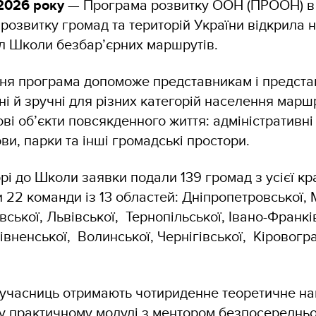
 2026 року
— Програма розвитку ООН (ПРООН) в У
 розвитку громад та територій України відкрила 
л Школи безбар’єрних маршрутів.
тня програма допоможе представникам і предст
ні й зручні для різних категорій населення марш
ві об’єкти повсякденного життя: адміністративні 
ови, парки та інші громадські простори.
рі до Школи заявки подали 139 громад з усієї кра
 22 команди із 13 областей: Дніпропетровської, 
вської, Львівської, Тернопільської, Івано-Франкі
івненської, Волинської, Чернігівської, Кіровогра
 учасниць отримають чотириденне теоретичне на
 у практичному модулі з ментором безпосередньо