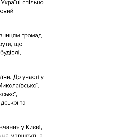
країні спільно
новий
авницям громад
рути, що
будівлі,
їни. До участі у
Миколаївської,
вської,
дської та
вчання у Києві,
 на маршруті, а