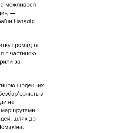
 а можливості
ди», —
раїни Наталія
итку громад та
ня є частиною
орили за
.
астиною щоденних
безбар’єрність з
ди не
и маршрутами
юдей: шлях до
Ломакіна,