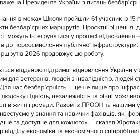
важена Президента України з питань безбар’єрн
чання в межах Школи пройшли 61 учасник із 15 г
ти безбар’єрних маршрутів. Проєктні рішення д
ті можуть інтегруватися у процесі відновлення —
ів до переосмислення публічної інфраструктури
аршрутів 2026 продовжує цю роботу.
ться відданою підтримці відновлення України у с
им для ветеранів, людей з інвалідністю, людей с
. Для нас безбар’єрність — це не лише про інфрас
людську гідність, незалежність та рівні можливо
сті в житті громади. Разом із ПРООН та нашими 
нвестуємо у знання та навички фахівців, які фо
чне та доступне для кожного», – сказав Хіротак
 відділу економіки та економічного співробітни
.