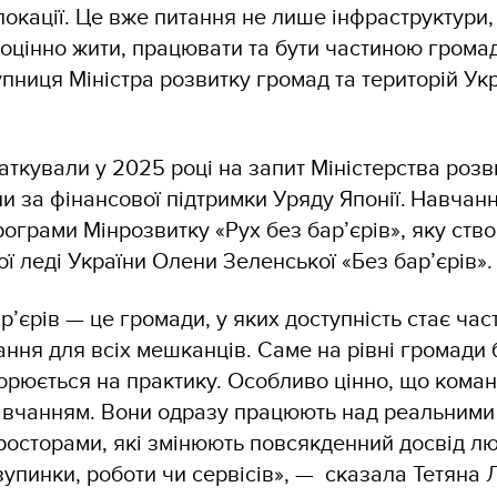
локації. Це вже питання не лише інфраструктури,
оцінно жити, працювати та бути частиною грома
пниця Міністра розвитку громад та територій Ук
чаткували у 2025 році на запит Міністерства розв
ни за фінансової підтримки Уряду Японії. Навчан
ограми Мінрозвитку «Рух без бар’єрів», яку ств
ої леді України Олени Зеленської «Без бар’єрів»
р’єрів — це громади, у яких доступність стає ч
ання для всіх мешканців. Саме на рівні громади 
орюється на практику. Особливо цінно, що коман
вчанням. Вони одразу працюють над реальним
росторами, які змінюють повсякденний досвід л
 зупинки, роботи чи сервісів», — сказала Тетяна 