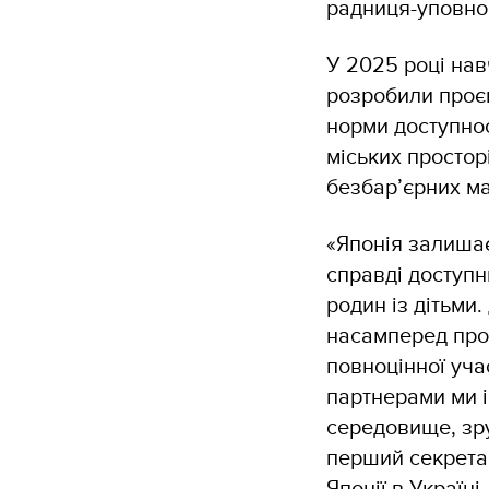
радниця-уповно
У 2025 році нав
розробили проєк
норми доступнос
міських простор
безбар’єрних м
«Японія залишає
справді доступн
родин із дітьми
насамперед про 
повноцінної уча
партнерами ми і
середовище, зру
перший секретар
Японії в Україні