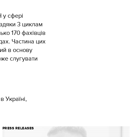
 у сфері
авдяки 3 циклам
ко 170 фахівців
дах. Частина цих
ий в основу
оже слугувати
в Україні,
PRESS RELEASES