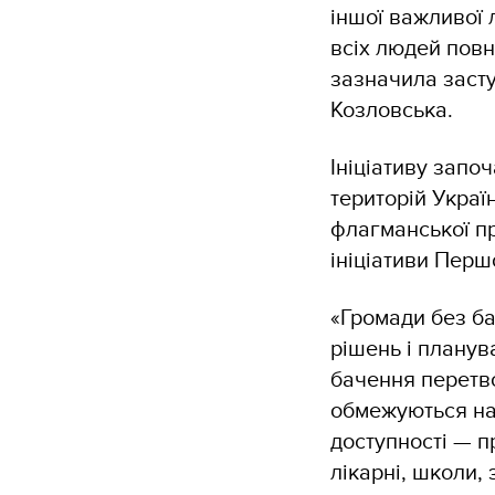
іншої важливої 
всіх людей повн
зазначила засту
Козловська.
Ініціативу запо
територій Украї
флагманської пр
ініціативи Перш
«Громади без ба
рішень і планув
бачення перетв
обмежуються на
доступності — п
лікарні, школи,