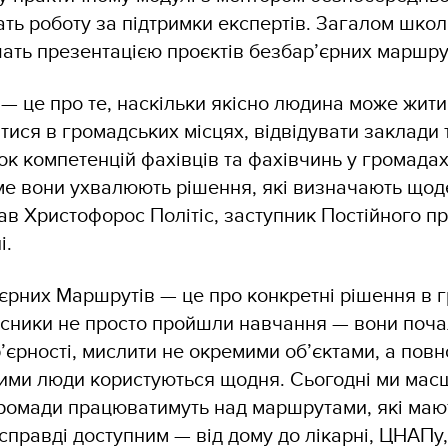
ть роботу за підтримки експертів. Загалом школ
ршать презентацією проєктів безбар’єрних маршру
 — це про те, наскільки якісно людина може жити 
тися в громадських місцях, відвідувати заклади 
ок компетенцій фахівців та фахівчинь у громада
е вони ухвалюють рішення, які визначають щод
в Христофорос Політіс, заступник Постійного п
ні.
єрних Маршрутів — це про конкретні рішення в 
асники не просто пройшли навчання — вони поча
р’єрності, мислити не окремими об’єктами, а пов
ими люди користуються щодня. Сьогодні ми мас
 громади працюватимуть над маршрутами, які маю
 справді доступним — від дому до лікарні, ЦНАПу