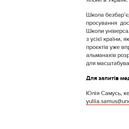
Школа безбар’є
просування дост
Школи універса
з усієї країни,
проєктів уже вп
альманахів роз
для масштабуван
Для запитів ме
Юлія Самусь, ке
yuliia.samus@un