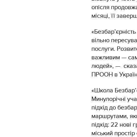
опісля продовжа
місяці, її заве
«Безбар’єрність
вільно пересува
послуги. Розвит
важливим — сам
людей», — сказа
ПРООН в Украї
«Школа Безбар’
Минулорічні уч
підхід до безба
маршрутами, як
підхід: 22 нові
міський простір