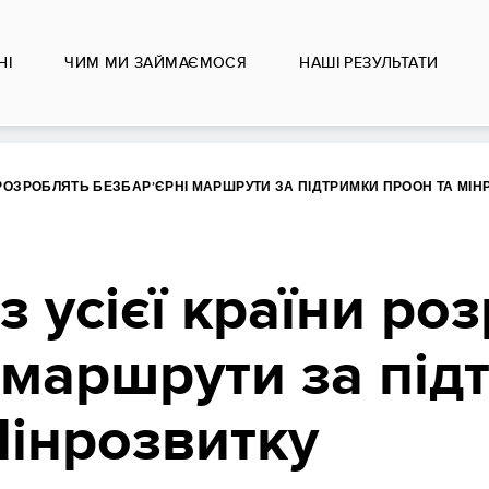
НІ
ЧИМ МИ ЗАЙМАЄМОСЯ
НАШІ РЕЗУЛЬТАТИ
И РОЗРОБЛЯТЬ БЕЗБАР’ЄРНІ МАРШРУТИ ЗА ПІДТРИМКИ ПРООН ТА МІН
з усієї країни ро
 маршрути за під
інрозвитку