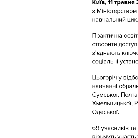
Київ, 11 травня
з Міністерством
навчальний цик
Практична осві
створити доступ
з’єднають ключо
соціальні устан
Цьогоріч у відбо
навчанні обрали
Сумської, Полта
Хмельницької, Р
Одеської.
69 учасників та
візьмуть участь