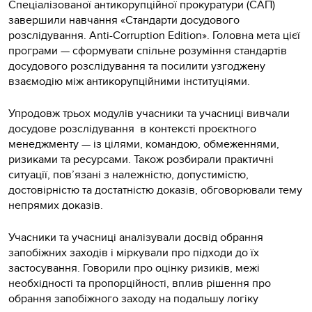
Спеціалізованої антикорупційної прокуратури (САП)
завершили навчання «Стандарти досудового
розслідування. Anti-Corruption Edition». Головна мета цієї
програми — сформувати спільне розуміння стандартів
досудового розслідування та посилити узгоджену
взаємодію між антикорупційними інституціями.
Упродовж трьох модулів учасники та учасниці вивчали
досудове розслідування в контексті проєктного
менеджменту — із цілями, командою, обмеженнями,
ризиками та ресурсами. Також розбирали практичні
ситуації, пов’язані з належністю, допустимістю,
достовірністю та достатністю доказів, обговорювали тему
непрямих доказів.
Учасники та учасниці аналізували досвід обрання
запобіжних заходів і міркували про підходи до їх
застосування. Говорили про оцінку ризиків, межі
необхідності та пропорційності, вплив рішення про
обрання запобіжного заходу на подальшу логіку