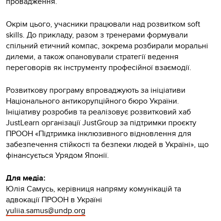
провадження.
Окрім цього, учасники працювали над розвитком soft
skills. До прикладу, разом з тренерами формували
спільний етичний компас, зокрема розбирали моральні
дилеми, а також опановували стратегії ведення
переговорів як інструменту професійної взаємодії.
Розвиткову програму впроваджують за ініціативи
Національного антикорупційного бюро України.
Ініціативу розробив та реалізовує розвитковий хаб
JustLearn організації JustGroup за підтримки проєкту
ПРООН «Підтримка інклюзивного відновлення для
забезпечення стійкості та безпеки людей в Україні», що
фінансується Урядом Японії.
Для медіа:
Юлія Самусь, керівниця напряму комунікацій та
адвокації ПРООН в Україні
yuliia.samus@undp.org