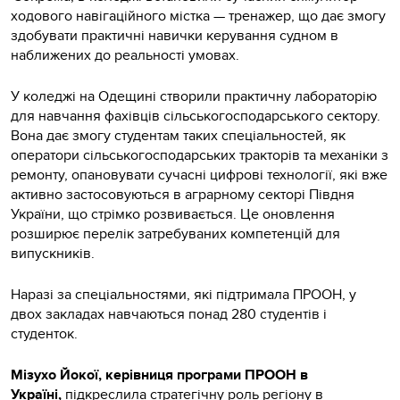
ходового навігаційного містка — тренажер, що дає змогу
здобувати практичні навички керування судном в
наближених до реальності умовах.
У коледжі на Одещині створили практичну лабораторію
для навчання фахівців сільськогосподарського сектору.
Вона дає змогу студентам таких спеціальностей, як
оператори сільськогосподарських тракторів та механіки з
ремонту, опановувати сучасні цифрові технології, які вже
активно застосовуються в аграрному секторі Півдня
України, що стрімко розвивається. Це оновлення
розширює перелік затребуваних компетенцій для
випускників.
Наразі за спеціальностями, які підтримала ПРООН, у
двох закладах навчаються понад 280 студентів і
студенток.
Мізухо Йокої, керівниця програми ПРООН в
Україні,
підкреслила стратегічну роль регіону в