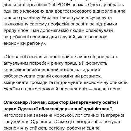
діяльності організації: «ПРООН вважає Одеську область
однією з ключових для довгострокового відновлення та
сталого розвитку України. Інвестуючи в сучасну та
інклюзивну систему професійної освіти за підтримки
Уряду Японії, ми допомагаємо людям опановувати
затребувані навички для галузей, які є основою
економіки регіону».
«Оновлені навчальні простори не лише відповідають
актуальним потребам ринку праці, а й формують
кваліфікований кадровий потенціал, здатний
забезпечувати сталий економічний розвиток,
зміцнювати громади та підтримувати економічну стійкість
України в довгостроковій перспективі»,— додала вона
Олександр Лончак, директор Департаменту освіти і
науки Одеської обласної державної адміністрації
,
наголосив на значенні морської, логістичної та аграрної
галузей для Одещини: «Саме ці сектори забезпечують
економічну стійкість регіону, робочі місця та