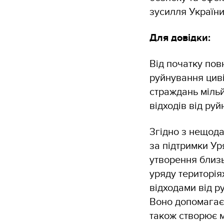
зусилля України
Для довідки:
Від початку пов
руйнування циві
страждань міль
відходів від ру
Згідно з нещод
за підтримки Ур
утворення близь
уряду територія
відходами від 
Воно допомагає 
також створює 