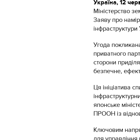
Україна, 12 че
Міністерство зе
Заяву про намір
інфраструктури 
Угода покликана
приватного пар
сторони приділя
безпечне, ефект
Ця ініціатива с
інфраструктурни
японське мініст
ПРООН із відно
Ключовим напря
для управління 