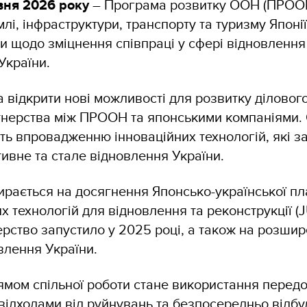
рвня 2026 року
– Програма розвитку ООН (ПРООН
млі, інфраструктури, транспорту та туризму Японі
и щодо зміцнення співпраці у сфері відновлення
України.
 відкрити нові можливості для розвитку діловог
тнерства між ПРООН та японськими компаніями.
ть впровадженню інноваційних технологій, які з
ивне та стале відновлення України.
пирається на досягнення Японсько-української п
х технологій для відновлення та реконструкції (J
ерство запустило у 2025 році, а також на розши
влення України.
мом спільної роботи стане використання передо
відходами від руйнувань та безпосередньо відбу