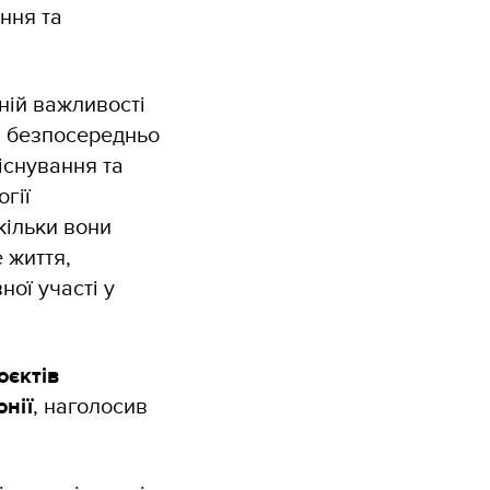
ння та
чній важливості
на безпосередньо
існування та
гії
кільки вони
 життя,
ної участі у
оєктів
онії
, наголосив