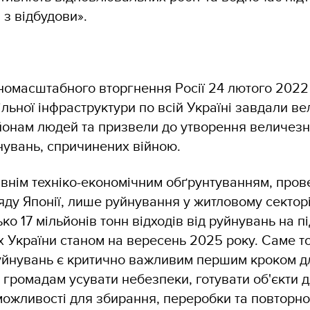
 з відбудови».
номасштабного вторгнення Росії 24 лютого 2022
льної інфраструктури по всій Україні завдали в
йонам людей та призвели до утворення величезн
йнувань, спричинених війною.
авнім техніко-економічним обґрунтуванням, пр
яду Японії, лише руйнування у житловому сектор
ко 17 мільйонів тонн відходів від руйнувань на 
х України станом на вересень 2025 року. Саме т
руйнувань є критично важливим першим кроком дл
громадам усувати небезпеки, готувати об'єкти д
можливості для збирання, переробки та повторно