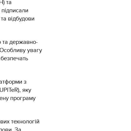
) та
ї підписали
 та відбудови
о та державно-
 Особливу увагу
абезпечать
латформи з
UPITeR), яку
рену програму
вих технологій
дови. За