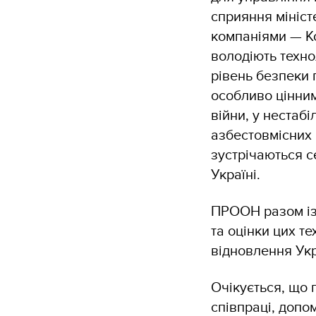
сприяння мініс
компаніями — Kob
володіють техно
рівень безпеки 
особливо цінни
війни, у нестаб
азбестовмісних 
зустрічаються с
Україні.
ПРООН разом із
та оцінки цих т
відновлення Укр
Очікується, що 
співпраці, допо