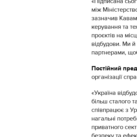
«Підписана сьог
між Міністерств
зазначив Кавам
керування та те
проєктів на міс
відбудови. Ми 
партнерами, що
Постійний пред
організації спр
«Україна відбуд
більш сталого т
співпрацює з У
нагальні потреб
приватного сект
безпеку та ефек