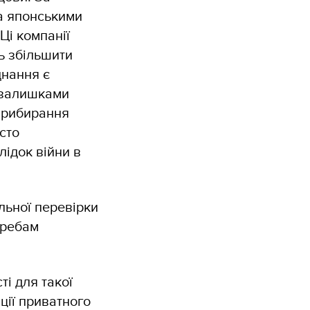
а японськими
Ці компанії
ь збільшити
днання є
и залишками
 прибирання
сто
лідок війни в
ьної перевірки
требам
і для такої
ції приватного