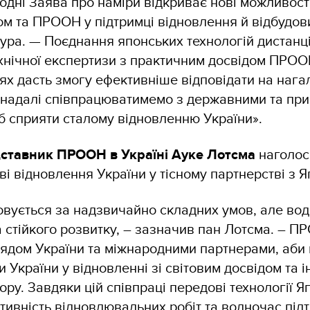
одні Заява про наміри відкриває нові можливості
ом та ПРООН у підтримці відновлення й відбудов
ура. — Поєднання японських технологій дистанц
хнічної експертизи з практичним досвідом ПРООН
цях дасть змогу ефективніше відповідати на нага
й надалі співпрацюватимемо з державними та пр
б сприяти сталому відновленню України».
ставник ПРООН в Україні Ауке Лотсма
наголоси
аві відновлення України у тісному партнерстві з 
овується за надзвичайно складних умов, але во
а стійкого розвитку, – зазначив пан Лотсма. – П
рядом України та міжнародними партнерами, аби
и України у відновленні зі світовим досвідом та 
ору. Завдяки цій співпраці передові технології Я
тивність відновлювальних робіт та водночас під