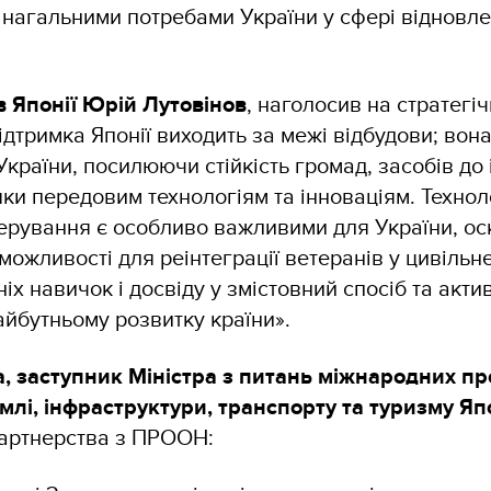
з нагальними потребами України у сфері відновле
в Японії Юрій Лутовінов
, наголосив на стратегі
ідтримка Японії виходить за межі відбудови; во
України, посилюючи стійкість громад, засобів до 
ки передовим технологіям та інноваціям. Техноло
ерування є особливо важливими для України, ос
можливості для реінтеграції ветеранів у цивільне
іх навичок і досвіду у змістовний спосіб та актив
айбутньому розвитку країни».
а, заступник Міністра з питань міжнародних пр
млі, інфраструктури, транспорту та туризму Яп
партнерства з ПРООН: