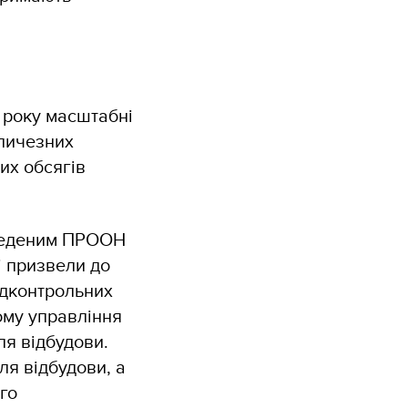
 року масштабні
еличезних
их обсягів
оведеним ПРООН
і призвели до
підконтрольних
ому управління
я відбудови.
ля відбудови, а
го