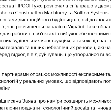
терства ПРООН уже розпочала співпрацю з двом
elco Construction Machinery та Soliton Systems. 
логіями дистанційного будівництва, які дозволят
під час розчищення завалів в Україні. Таке обла
м для роботи на об'єктах із вибухонебезпечним
ільних будівельних конструкціях, а також під час
матеріалів та інших небезпечних речовин, які ча
еред відходів від руйнувань, що утворилися внас
 партнерами опрацює можливості експериментал
ехнологій у реальних умовах, що відповідають по
аїни.
підписана Заява про наміри розширить можливост
магаючи поєднати технологічний досвід та іннова