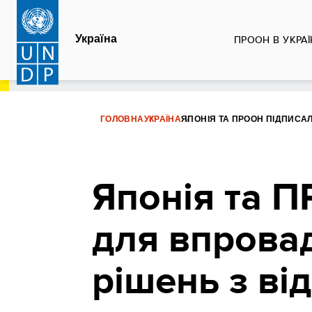
Перейти
до
Україна
ПРООН В УКРАЇ
основного
вмісту
ГОЛОВНА
УКРАЇНА
ЯПОНІЯ ТА ПРООН ПІДПИСА
Японія та П
для впрова
рішень з ві