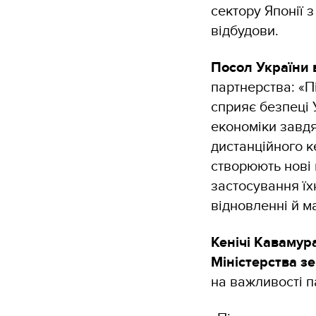
сектору Японії 
відбудови.
Посол України 
партнерства: «П
сприяє безпеці 
економіки завдя
дистанційного к
створюють нові 
застосування їхн
відновленні й м
Кенічі Кавамур
Міністерства зе
на важливості 