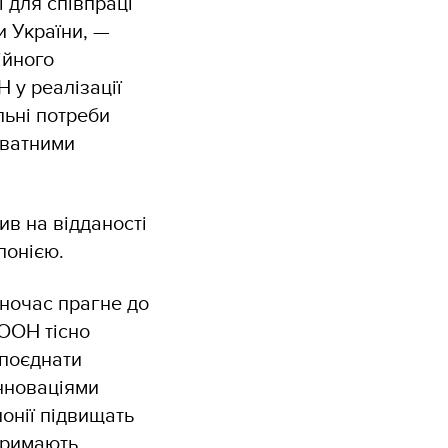
 для співпраці
и України, —
ійного
 у реалізації
льні потреби
иватними
в на відданості
Японією.
дночас прагне до
РООН тісно
 поєднати
інноваціями
понії підвищать
тримають