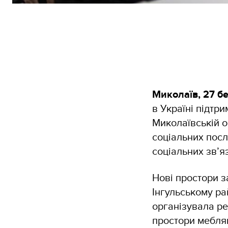
Миколаїв, 27 б
в Україні підтр
Миколаївській о
соціальних посл
соціальних зв’яз
Нові простори з
Інгульському р
організувала р
простори мебля