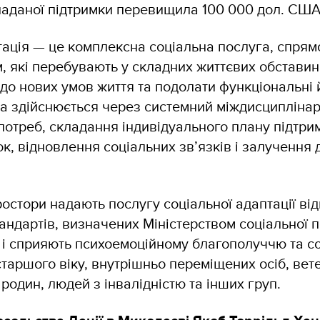
наданої підтримки перевищила 100 000 дол. США
ація — це комплексна соціальна послуга, спрям
 які перебувають у складних життєвих обставин
до нових умов життя та подолати функціональні й
 здійснюється через системний міждисциплінарн
потреб, складання індивідуального плану підтри
к, відновлення соціальних зв’язків і залучення 
остори надають послугу соціальної адаптації від
ндартів, визначених Міністерством соціальної пол
, і сприяють психоемоційному благополуччю та с
старшого віку, внутрішньо переміщених осіб, вете
 родин, людей з інвалідністю та інших груп.