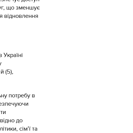
уг, що зменшує
ля відновлення
 Україні
у
й (5),
ьну потребу в
безпечуючи
ити
овідно до
ітики, сім’ї та