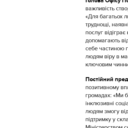
Голова Офісу П
важливість ство
«Для багатьох л
труднощі, наявн
послуг відіграє
допомагають від
себе частиною г
людям віру в ма
ключовим чинни
Постійний пред
позитивному впл
громадах: «Ми б
інклюзивні соці
людям змогу від
підтримку у скл
Міністерством с