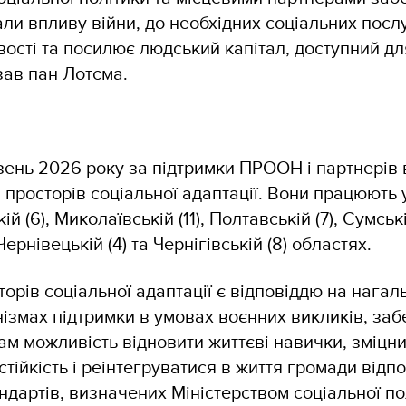
али впливу війни, до необхідних соціальних посл
вості та посилює людський капітал, доступний д
зав пан Лотсма.
ень 2026 року за підтримки ПРООН і партнерів в
 просторів соціальної адаптації. Вони працюють 
й (6), Миколаївській (11), Полтавській (7), Сумські
Чернівецькій (4) та Чернігівській (8) областях.
орів соціальної адаптації є відповіддю на нагал
ізмах підтримки в умовах воєнних викликів, за
м можливість відновити життєві навички, зміцн
стійкість і реінтегруватися в життя громади відп
андартів, визначених Міністерством соціальної пол