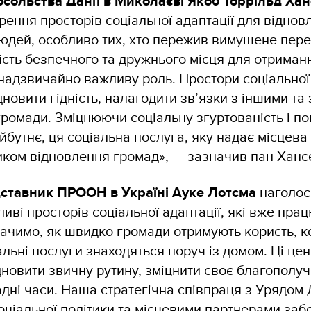
осольства Данії в Миколаєві Якоб Торрільд Ха
рення просторів соціальної адаптації для віднов
юдей, особливо тих, хто пережив вимушене пере
ість безпечного та дружнього місця для отриман
 надзвичайно важливу роль. Простори соціальної
новити гідність, налагодити зв’язки з іншими та 
ромади. Зміцнюючи соціальну згуртованість і п
йбутнє, ця соціальна послуга, яку надає місцева 
ком відновлення громад», — зазначив пан Ханс
ставник ПРООН в Україні Ауке Лотсма
наголос
иві просторів соціальної адаптації, які вже пра
ачимо, як швидко громади отримують користь, ко
альні послуги знаходяться поруч із домом. Ці це
новити звичну рутину, зміцнити своє благополуч
адні часи. Наша стратегічна співпраця з Урядом Д
оціальної політики та місцевими партнерами заб