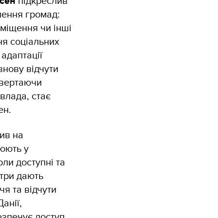
нсен
підкреслив
лення громад:
міщення чи інші
ня соціальних
 адаптації
знову відчути
овертаючи
влада, стає
ен.
ив на
цюють у
ли доступні та
нтри дають
чя та відчути
анії,
езпечує доступ