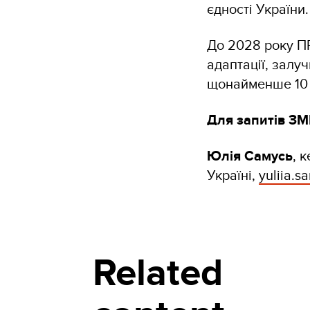
єдності України.
До 2028 року П
адаптації, залу
щонайменше 10 
Для запитів ЗМ
Юлія Самусь
, 
Україні,
yuliia.
Related