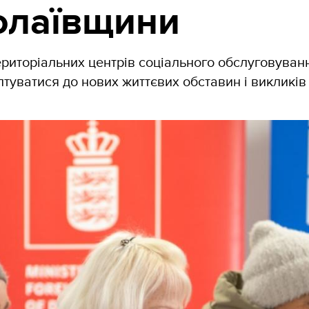
олаївщини
риторіальних центрів соціального обслуговуван
уватися до нових життєвих обставин і викликів