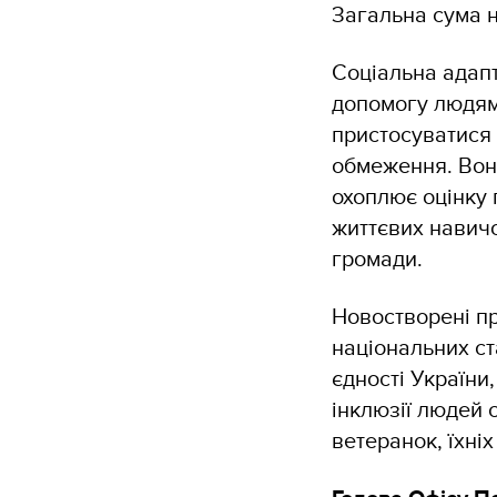
Загальна сума 
Соціальна адапт
допомогу людям,
пристосуватися 
обмеження. Вона
охоплює оцінку 
життєвих навичо
громади.
Новостворені пр
національних ста
єдності України
інклюзії людей 
ветеранок, їхніх