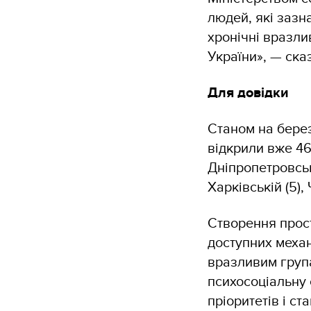
людей, які зазн
хронічні вразли
України», — ска
Для довідки
Станом на берез
відкрили вже 46
Дніпропетровські
Харківській (5), 
Створення прост
доступних механ
вразливим група
психосоціальну 
пріоритетів і ст