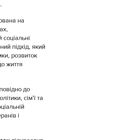
.
ована на
ах,
 соціальні
ий підхід, який
мки, розвиток
до життя
повідно до
ітики, сім’ї та
оціальній
ранів і