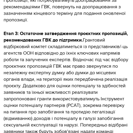
Пропозиції, які потребуватимуть доопрацювання за
рекомендаціями ГВК, повернуть на доопрацювання з
зазначенням кінцевого терміну для подання оновленої
пропозиції.
Етап 3: Остаточне затвердження проєктних пропозицій,
рекомендованих ГВК до підтримки.
Грантовий
відбірковий комітет складатиметься із представників/-ць
агентств ООН відповідно до їхніх ключових напрямів
роботи та залучених експертів. Водночас під час відбору
проєктних пропозицій ГВК має право звернутися по
незалежну експертну думку або думки до місцевих
органів влади, на території яких передбачена реалізація
проєкту. Додатково для оцінки потенціалу та здібностей
заявників та їхньої можливості реалізувати
запропоновані гранти використовуватимуть Інструмент
оцінки потенціалу партнерів (PCAT), зокрема перевірку
на питання про запобігання та протидію легалізації
(відмиванню) доходів і потенціалу в галузі запобігання
сексуальній експлуатації та нарузі. Попередньо відібрані
заявники також будуть зобов'язані надати команді