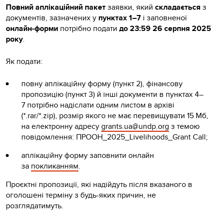
Повний аплікаційний пакет
заявки, який
складається
з
документів, зазначених у
пунктах 1–7
і заповненої
онлайн-форми
потрібно подати
до 23:59 26 серпня 2025
року
.
Як подати:
повну аплікаційну форму (пункт 2), фінансову
пропозицію (пункт 3) й інші документи в пунктах 4–
7 потрібно надіслати одним листом в архіві
(*.rar/*.zip), розмір якого не має перевищувати 15 Мб,
на електронну адресу
grants.ua@undp.org
з темою
повідомлення: ПРООН_2025_Livelihoods_Grant Call;
аплікаційну форму заповнити онлайн
за
покликанням
.
Проєктні пропозиції, які надійдуть після вказаного в
оголошені терміну з будь-яких причин, не
розглядатимуть.