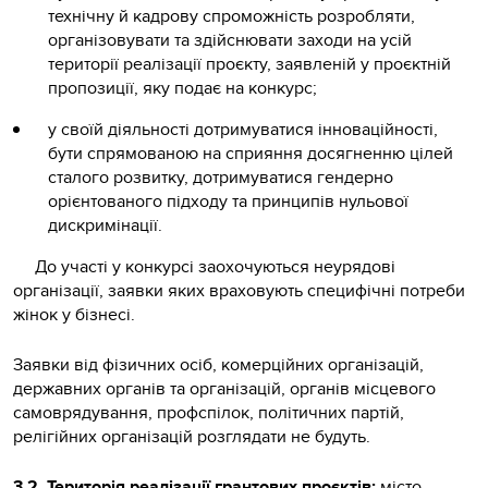
технічну й кадрову спроможність розробляти,
організовувати та здійснювати заходи на усій
території реалізації проєкту, заявленій у проєктній
пропозиції, яку подає на конкурс;
у своїй діяльності дотримуватися інноваційності,
бути спрямованою на сприяння досягненню цілей
сталого розвитку, дотримуватися гендерно
орієнтованого підходу та принципів нульової
дискримінації.
До участі у конкурсі заохочуються неурядові
організації, заявки яких враховують специфічні потреби
жінок у бізнесі.
Заявки від фізичних осіб, комерційних організацій,
державних органів та організацій, органів місцевого
самоврядування, профспілок, політичних партій,
релігійних організацій розглядати не будуть.
3.2. Територія реалізації грантових проєктів:
місто