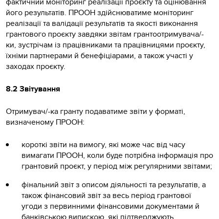
фактичний моніторинг реалізації проєкту та оцінювання
його результатів. ПРООН здійснюватиме моніторинг
реалізації та валідації результатів та якості виконання
грантового проєкту завдяки звітам грантоотримувача/-
ки, зустрічам із працівниками та працівницями проєкту,
їхніми партнерами й бенефіціарами, а також участі у
заходах проєкту.
8.2 Звітування
Отримувач/-ка гранту подаватиме звіти у форматі,
визначеному ПРООН:
короткі звіти на вимогу, які може час від часу
вимагати ПРООН, коли буде потрібна інформація про
грантовий проєкт, у період між регулярними звітами;
фінальний звіт з описом діяльності та результатів, а
також фінансовий звіт за весь період грантової
угоди з первинними фінансовими документами й
банківською випискою, які підтверджують