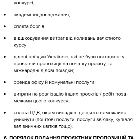
конкурсі;
академічні дослідження;
сплата боргів;
відшкодування витрат від коливань валютного
курсу;
ділові поїздки Україною, які не були погоджені у
проєктній пропозиції на початку проєкту, та
міжнародні ділові поїздки;
оренда офісу й комунальні послуги;
витрати на реалізацію інших проєктів / робіт поза
межами цього конкурсу;
сплата ПДВ, окрім випадків, де цього неможливо
уникнути (поштові послуги, послуги зв’язку, купівля
залізничних квітків тощо).
6. ПОРЯДОК ПОДАННЯ ПРОЄКТНИХ ПРОПОЗИЦІЙ ТА