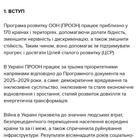
1. ВСТУП
Програма розвитку ООН (ПРООН) працює приблизно у
170 країнах і територіях, допомагаючи долати бідність,
зменшити нерівність і дискримінацію, а також зміцнити
стійкість. Таким чином, воно допомагає їм підтримувати
прогрес і досягати Цілей сталого розвитку (ЦСР).
В Україні ПРООН працює за трьома пріоритетними
напрямами відповідно до Програмного документа на
2025–2029 роки, а саме: демократичне врядування та
інклюзивне суспільство; інклюзивне та стале економічне
відновлення і зростання; сталий розвиток довкілля та
енергетична трансформація.
Війна в Україні призвела до значних людських втрат,
безпрецедентного переміщення населення всередині
країни та за її межі, а також спричинила руйнування
інфраструктури. Результати вісімнадцяти років соціально-