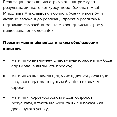
Реалізація проєктів, які отримають підтримку за
результатами цього конкурсу, передбачена в місті
Миколаїв і Миколаївській області. Жінки мають бути
активно залучені до реалізації проєктів розвитку й
підтримки самозайнятості та мікропідприємництва у
вищезазначених локаціях.
Проєкти мають відповідати таким обов'язковим
вимогам:
мати чітко визначену цільову аудиторію, на яку буде
спрямована діяльність проєкту;
мати чітко визначені цілі, яких вдасться досягнути
завдяки наданим ресурсам й у чітко визначені
строки;
мати чіткі короткострокові й довгострокові
результати, а також кількісні та якісні показники
досягнутого успіху;