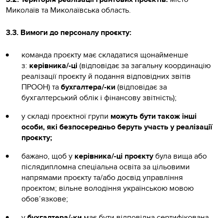
Миколаїв та Миколаївська область.
3.3. Вимоги до персоналу проєкту:
команда проєкту має складатися щонайменше
з:
керівника/-ці
(відповідає за загальну координацію
реалізації проєкту й подання відповідних звітів
ПРООН) та
бухгалтера/-ки
(відповідає за
бухгалтерський облік і фінансову звітність);
у складі проєктної групи
можуть бути також інші
особи, які безпосередньо беруть участь у реалізації
проєкту;
бажано, щоб у
керівника/-ці проєкту
була вища або
післядипломна спеціальна освіта за цільовими
напрямами проєкту та/або досвід управління
проєктом; вільне володіння українською мовою
обов’язкове;
у
бухгалтера/-ки
має бути відповідна сертифікована