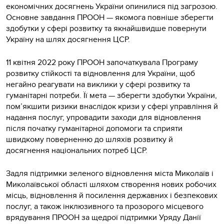
економічних досягнень України опинилися під загрозою.
Основне завдання ПРООН — якомога повніше зберегти
здобутки у сфері розвитку та якнайшвидше повернути
Україну на шлях досягнення ЦСР.
11 квітня 2022 року ПРООН започаткувала Програму
розвитку стійкості та відновлення для України, щоб
негайно реагувати на виклики у сфері розвитку та
гуманітарні потреби. Її мета — зберегти здобутки України,
пом’якшити ризики внаслідок кризи у сфері управління й
надання послуг, упровадити заходи для відновлення
після початку гуманітарної допомоги та сприяти
швидкому поверненню до шляхів розвитку й
досягнення національних потреб ЦСР.
Задля підтримки зеленого відновлення міста Миколаїв і
Миколаївської області шляхом створення нових робочих
місць, відновлення й посилення державних і безпекових
послуг, а також інклюзивного та прозорого місцевого
врядування ПРООН за щедрої підтримки Уряду Данії