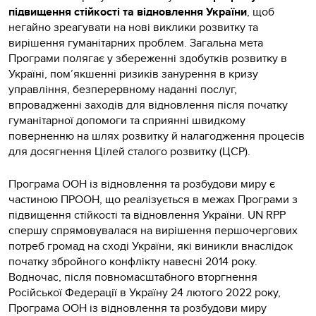
підвищення стійкості та відновлення України
, щоб
негайно зреагувати на нові виклики розвитку та
вирішення гуманітарних проблем. Загальна мета
Програми полягає у збереженні здобутків розвитку в
Україні, пом’якшенні ризиків занурення в кризу
управління, безперервному наданні послуг,
впровадженні заходів для відновлення після початку
гуманітарної допомоги та сприянні швидкому
поверненню на шлях розвитку й налагодження процесів
для досягнення Цілей сталого розвитку (ЦСР).
Програма ООН із відновлення та розбудови миру є
частиною ПРООН, що реалізується в межах Програми з
підвищення стійкості та відновлення України. UN RPP
спершу спрямовувалася на вирішення першочергових
потреб громад на сході України, які виникли внаслідок
початку збройного конфлікту навесні 2014 року.
Водночас, після повномасштабного вторгнення
Російської Федерації в Україну 24 лютого 2022 року,
Програма ООН із відновлення та розбудови миру