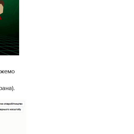
ожемо
рана).