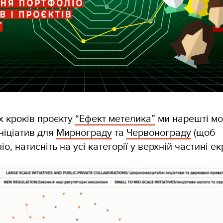
х кроків проєкту
“Ефект метелика”
ми нарешті м
ніціатив для
Мирнограду
та
Червонограду
(щоб
, натисніть на усі категорії у верхній частині ек