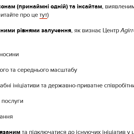
сонам (принаймні одній) та інсайтам
, виявленим
читайте про це
тут
)
зними рівнями залучення
, як визнає Центр
Agirr
дносини
алого та середнього масштабу
бні ініціативи та державно-приватне співробітн
і послуги
вання
’язаним
та підключатися до існуючих ініціатив у ц