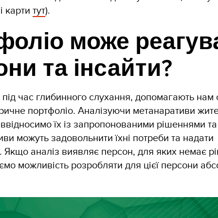
і карти
тут
).
фоліо може реагув
они та інсайти?
 під час глибинного слухання, допомагають нам 
тричне портфоліо. Аналізуючи метанаративи жите
піввідносимо їх із запропонованими рішеннями та
ативи можуть задовольнити їхні потреби та надати
. Якщо аналіз виявляє персон, для яких немає р
аємо можливість розробляти для цієї персони аб