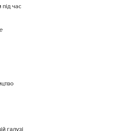
 під час
e
ицтво
ій галузі