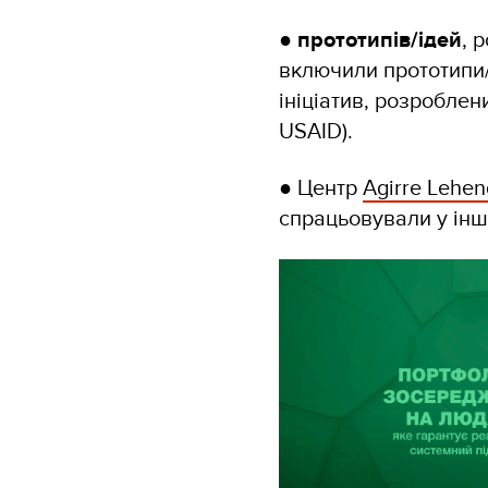
●
прототипів/ідей
, 
включили прототипи/
ініціатив, розроблен
USAID).
● Центр
Agirre Lehen
спрацьовували у інши