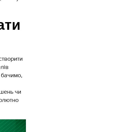
ати
створити
лів
 бачимо,
ішень чи
солютно