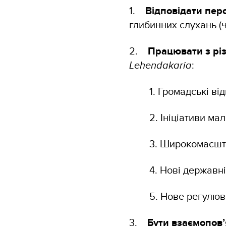
1.
Відповідати пер
глибинних слухань (
2.
Працювати з рі
Lehendakaria
:
1. Громадські ві
2. Ініціативи м
3. Широкомасшта
4. Нові державн
5. Нове регулю
3.
Бути взаємопов