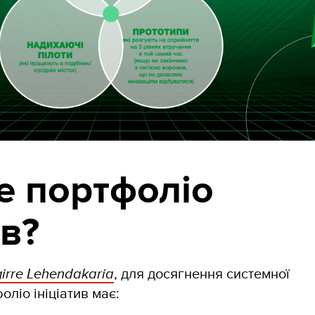
е портфоліо
ив?
irre Lehendakaria
, для досягнення системної
оліо ініціатив має: