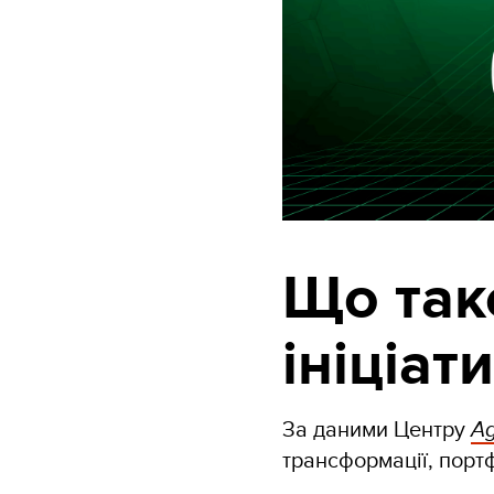
Що так
ініціат
За даними Центру
Ag
трансформації, портф