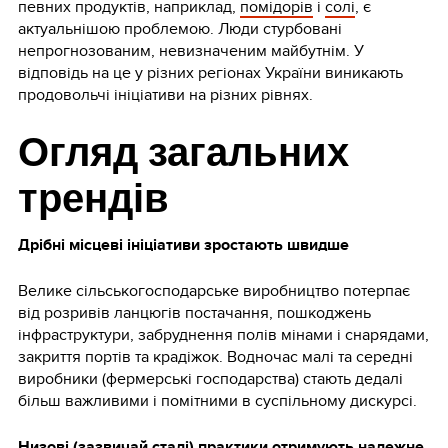
певних продуктів, наприклад,
помідорів
і
солі
, є
актуальнішою проблемою. Люди стурбовані
непрогнозованим, невизначеним майбутнім. У
відповідь на це у різних регіонах України виникають
продовольчі ініціативи на різних рівнях.
Огляд загальних
трендів
Дрібні місцеві ініціативи зростають швидше
Велике сільськогосподарське виробництво потерпає
від розривів ланцюгів постачання, пошкоджень
інфраструктури, забруднення полів мінами і снарядами,
закриття портів та крадіжок. Водночас малі та середні
виробники (фермерські господарства) стають дедалі
більш важливими і помітними в суспільному дискурсі.
Низові (зазвичай сталі) практики отримують належне