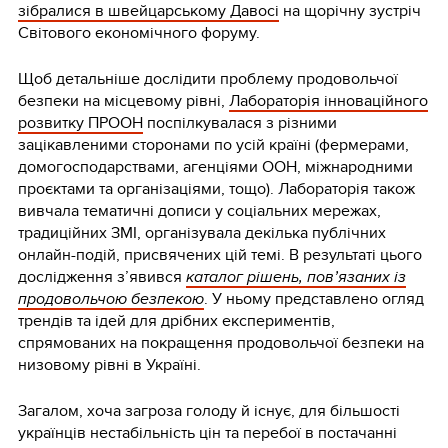
зібралися в швейцарському Давосі
на щорічну зустріч
Світового економічного форуму.
Щоб детальніше дослідити проблему продовольчої
безпеки на місцевому рівні,
Лабораторія інноваційного
розвитку ПРООН
поспілкувалася з різними
зацікавленими сторонами по усій країні (фермерами,
домогосподарствами, агенціями ООН, міжнародними
проєктами та організаціями, тощо). Лабораторія також
вивчала тематичні дописи у соціальних мережах,
традиційних ЗМІ, організувала декілька публічних
онлайн-подій, присвячених цій темі. В результаті цього
дослідження з’явився
каталог рішень, пов’язаних із
продовольчою безпекою
. У ньому представлено огляд
трендів та ідей для дрібних експериментів,
спрямованих на покращення продовольчої безпеки на
низовому рівні в Україні.
Загалом, хоча загроза голоду й існує, для більшості
українців нестабільність цін та перебої в постачанні