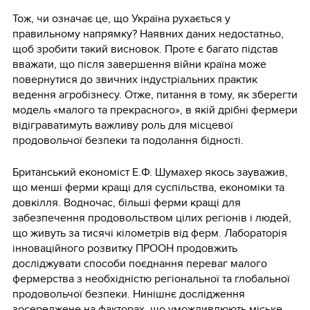
Тож, чи означає це, що Україна рухається у
правильному напрямку? Наявних даних недостатньо,
щоб зробити такий висновок. Проте є багато підстав
вважати, що після завершення війни країна може
повернутися до звичних індустріальних практик
ведення агробізнесу. Отже, питання в тому, як зберегти
модель «малого та прекрасного», в якій дрібні фермери
відіграватимуть важливу роль для місцевої
продовольчої безпеки та подолання бідності.
Британський економіст Е.Ф. Шумахер якось зауважив,
що менші ферми кращі для суспільства, економіки та
довкілля. Водночас, більші ферми кращі для
забезпечення продовольством цілих регіонів і людей,
що живуть за тисячі кілометрів від ферм. Лабораторія
інноваційного розвитку ПРООН продовжить
досліджувати способи поєднання переваг малого
фермерства з необхідністю регіональної та глобальної
продовольчої безпеки. Нинішнє дослідження
зосереджене на факторах, що уможливлюють міське