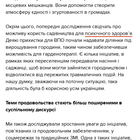
місцевих мешканців. Вони допомогли створити
атмосферу єдності і згуртованості в громадах.
Окрім цього, попередні дослідження свідчать про
можливу користь садівництва для
психічного здоров’я
.
Деякі прихистки для ВПО почали надавати ділянки під
вирощування городини, таким чином забезпечивши
можливість для гарденотерапії. Є кілька ініціатив, в
рамках яких переселенцям передавали насіння і
саджанці, щоб вони могли зайнятися городництвом і
відволіктися від пережитих травматичних подій. На
нашу думку, зважаючи на поточну ситуацію, така
діяльність була б корисною усім українцям.
Теми продовольства стають більш поширеними в
суспільному дискурсі
Ми також досліджували зростання уваги до ініціатив,
пов’язаних із продовольчим забезпеченням, у
соцмережах та традиційних ЗМІ. Одна з таких ініціатив,