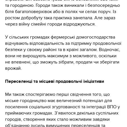
та городиною. Городи також виникали і безпосередньо
біля багатоповерхівок або в полях чи селах поруч. Із
ростом добробуту така практика занепала. Але зараз
через війну сімейні городи відроджуються.
У сільських громадах фермерські домогосподарства
відчувають відповідальність за підтримку продовольчої
безпеки у своєму районі та в країні загалом. Водночас,
вони не вирощують максимум з можливого, оскільки
не впевнені, що зможуть зібрати, продати чи зберігати
врожай.
Переселенці та місцеві продовольчі ініціативи
Ми також спостерігаємо перші свідчення того, що
міське городництво має величезний потенціал для
посилення соціальної згуртованості та інтеграції ВПО у
приймаючих громадах. З’явилося декілька суспільних
городів, створення яких стало можливим завдяки
об’єднанню зусиль вимушених переселенців та