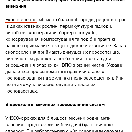
визнання
Екопоселення
, міські та балконні городи, рецепти страв
із диких їстівних рослин, пермакультурні підходи,
виробничі кооперативи, бартер продуктів,
консервування, компостування та подібні практики
раніше сприймалися як щось дивне й екзотичне. Зараз
екопоселення приймають вимушених переселенців,
виділяють їм ділянки та необхідний інвентар для
вирощування власної їжі. ВПО з різних частин України
дізнаються про різноманітні практики сталого
господарювання на землі, які після завершення війни
вони зможуть використовувати у власних
господарствах.
Відродження сімейних продовольчих систем
У 1990-х роках для більшості міських родин мати
власний город (зазвичай біля дачі) було звичною
справою. Він забезпечував сім’ю основними овочами