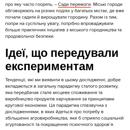
про яку часто гоорять, –
Сади перемоги
. Міські городи
обговорюють на різних подіях у багатьох містах, де вже
почали садити й вирощувати городину. Разом із тим,
попри на суспільну увагу, потрібно впроваджувати
більше практичних ініціатив з міського городництва та
продовольчої безпеки.
Ідеї, що передували
експериментам
Тенденції, які ми виявили в цьому дослідженні, добре
вкладаються в загальну парадигму сталого розвитку,
яка передбачає стале місцеве споживання та
виробництво продуктів харчування за принципами
кругової економіки. Ця парадигма співзвучна з
дослідженнями, в яких йдеться про потребу в
збільшенні агровиробництва, яке б сприяло соціальній
згуртованості та покращенню психічного здоров’я.