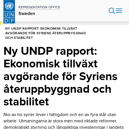
Hoppa
REPRESENTATION OFFICE
till
Sweden
huvudinnehåll
HEM
SWEDEN
NY UNDP RAPPORT: EKONOMISK TILLVÄXT
AVGÖRANDE FÖR SYRIENS ÅTERUPPBYGGNAD
OCH STABILITET
Ny UNDP rapport:
Ekonomisk tillväxt
avgörande för Syriens
återuppbyggnad och
stabilitet
Nio av tio syrier lever i fattigdom och en av fyra står utan
arbete. Utmaningarna är stora men med riktade reformer,
demokratiskt styrning och långsiktiga investeringar i landets