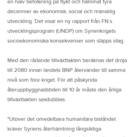
en halv befolkning på flykt och hämmat fyra
decennier av ekonomisk, social och mänsklig
utveckling. Det visar en ny rapport från FN:s
utvecklingsprogram (UNDP) om Syrienkrigets
socioekonomiska konsekvenser som släpps idag.
Med den rådande tillväxttakten beräknas det dröja
till 2080 innan landets BNP återvänder till samma
nivå som före kriget. För att påskynda
återuppbyggnadstiden till 10 år måste den årliga
tillväxttakten sexdubblas.
"Utöver det omedelbara humanitära biståndet
kräver Syriens återhämtning långsiktiga