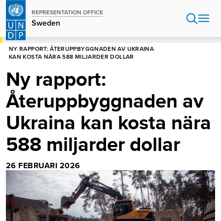
Hoppa
REPRESENTATION OFFICE
till
Sweden
huvudinnehåll
HEM
SWEDEN
NY RAPPORT: ÅTERUPPBYGGNADEN AV UKRAINA
KAN KOSTA NÄRA 588 MILJARDER DOLLAR
Ny rapport:
Återuppbyggnaden av
Ukraina kan kosta nära
588 miljarder dollar
26 FEBRUARI 2026