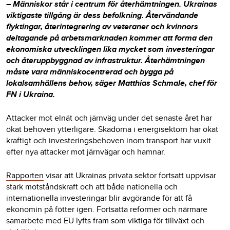
– Människor står i centrum för återhämtningen. Ukrainas
viktigaste tillgång är dess befolkning. Återvändande
flyktingar, återintegrering av veteraner och kvinnors
deltagande på arbetsmarknaden kommer att forma den
ekonomiska utvecklingen lika mycket som investeringar
och återuppbyggnad av infrastruktur. Återhämtningen
måste vara människocentrerad och bygga på
lokalsamhällens behov, säger Matthias Schmale, chef för
FN i Ukraina.
Attacker mot elnät och järnväg under det senaste året har
ökat behoven ytterligare. Skadorna i energisektorn har ökat
kraftigt och investeringsbehoven inom transport har vuxit
efter nya attacker mot järnvägar och hamnar.
Rapporten
visar att Ukrainas privata sektor fortsatt uppvisar
stark motståndskraft och att både nationella och
internationella investeringar blir avgörande för att få
ekonomin på fötter igen. Fortsatta reformer och närmare
samarbete med EU lyfts fram som viktiga för tillväxt och