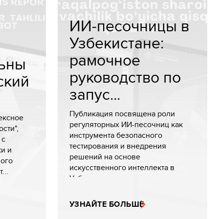
ИИ-песочницы в
Узбекистане:
рамочное
ьны
руководство по
ский
запус...
Публикация посвящена роли
ексное
регуляторных ИИ-песочниц как
сти",
инструмента безопасного
 с
тестирования и внедрения
и и
решений на основе
мого
искусственного интеллекта в
...
Узбекистан...
УЗНАЙТЕ БОЛЬШЕ