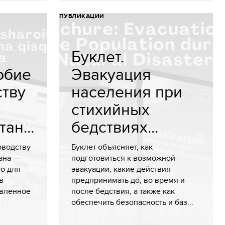
ПУБЛИКАЦИИ
Буклет.
обие
Эвакуация
ству
населения при
стихийных
ан...
бедствиях...
оводству
Буклет объясняет, как
ана —
подготовиться к возможной
во для
эвакуации, какие действия
в
предпринимать до, во время и
овленное
после бедствия, а также как
обеспечить безопасность и баз...