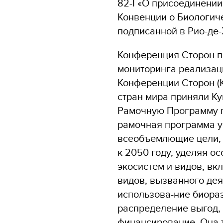
82-I «О присоединении
Конвенции о Биологич
подписанной в Рио-де-
Конференция Сторон п
мониторинга реализаци
Конференции Сторон (К
стран мира приняли К
Рамочную Программу п
рамочная программа у
всеобъемлющие цели, 
к 2050 году, уделяя о
экосистем и видов, в
видов, вызванного дея
использова-ние биора
распределение выгод,
финансирование. Она 