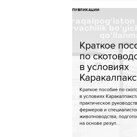
ПУБЛИКАЦИИ
Краткое пос
по скотовод
в условиях
Каракалпакст
Краткое пособие по скот
в условиях Каракалпакст
практическое руководст
фермеров и специалисто
животноводства, подгот
на основе резул...