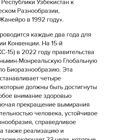
 Республики Узбекистан к
еском Разнообразии,
Жанейро в 1992 году».
роводится каждые два года для
и Конвенции. На 15-й
С-15) в 2022 году правительства
уньмин-Монреальскую Глобальную
о Биоразнообразию. Эта
станавливает четыре
которые должны быть достигнуты
собое внимание здоровью
ключая прекращение вымирания
тельностью человека, устойчивое
знообразия, справедливое
 а также реализацию и
также включает 23 цели, которые