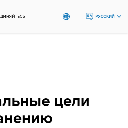
ЕДИНЯЙТЕСЬ
РУССКИЙ
ENGLISH
O`ZBEK
альные цели
ранению