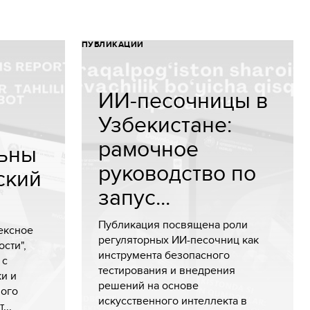
ПУБЛИКАЦИИ
ИИ-песочницы в
Узбекистане:
рамочное
ьны
руководство по
ский
запус...
Публикация посвящена роли
ексное
регуляторных ИИ-песочниц как
сти",
инструмента безопасного
 с
тестирования и внедрения
и и
решений на основе
мого
искусственного интеллекта в
...