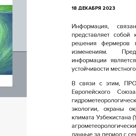
18 ДЕКАБРЯ 2023
Информация, связа
представляет собой
решения фермеров п
изменениям. Пред
информации являетс
устойчивости местного
В связи с этим, ПР
Европейского Союз
гидрометеорологиче
экологии, охраны о
климата Узбекистана (
агрометеорологическ
данные за период с се