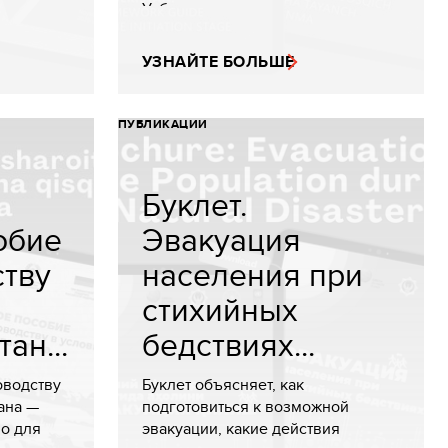
Узбекистан...
УЗНАЙТЕ БОЛЬШЕ
ПУБЛИКАЦИИ
Буклет.
обие
Эвакуация
ству
населения при
стихийных
ан...
бедствиях...
оводству
Буклет объясняет, как
ана —
подготовиться к возможной
во для
эвакуации, какие действия