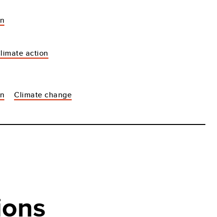
an
Climate action
on
Climate change
ions