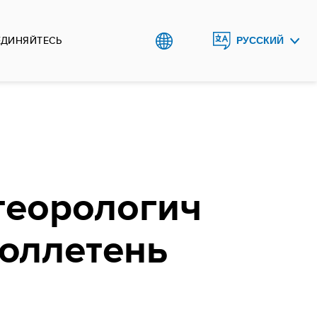
ЕДИНЯЙТЕСЬ
РУССКИЙ
ENGLISH
O`ZBEK
теорологич
юллетень