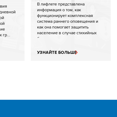
В лифлете представлена
твия
информация о том, как
едневной
функционирует комплексная
ой
система раннего оповещения и
ной
как она помогает защитить
ние
население в случае стихийных
гр...
бедст...
УЗНАЙТЕ БОЛЬШЕ