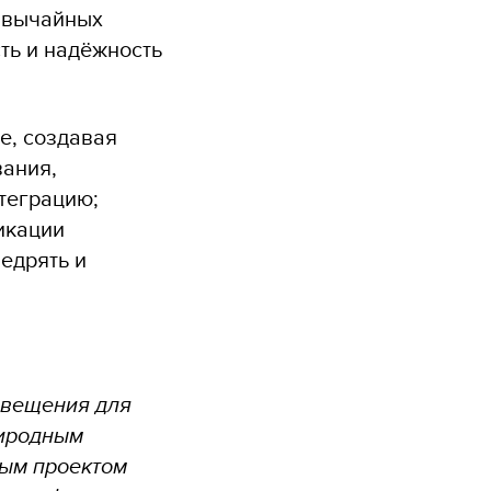
звычайных
сть и надёжность
е, создавая
вания,
теграцию;
икации
едрять и
овещения для
риродным
ным проектом