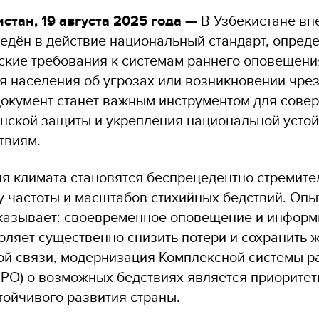
истан, 19 августа 2025 года —
В Узбекистане в
ведён в действие национальный стандарт, опре
ские требования к системам раннего оповещени
 населения об угрозах или возникновении чре
 документ станет важным инструментом для сов
нской защиты и укрепления национальной устой
твиям.
я климата становятся беспрецедентно стремите
у частоты и масштабов стихийных бедствий. Опы
казывает: своевременное оповещение и инфор
оляет существенно снизить потери и сохранить 
той связи, модернизация Комплексной системы р
РО) о возможных бедствиях является приоритет
тойчивого развития страны.