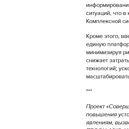
информирования
ситуаций, что в
Комплексной си
Кроме этого, вв
единую платфор
минимизируя ри
снижает затрат
технологий; ус
масштабировать
***
Проект «Соверш
повышения усто
явлениям, вызв