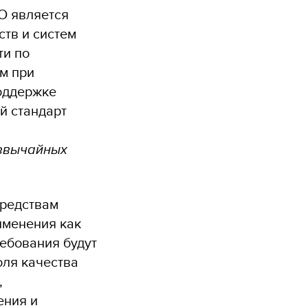
О является
ств и систем
ти по
м при
оддержке
й стандарт
езвычайных
средствам
именения как
ребования будут
оля качества
,
ения и