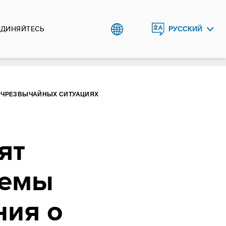
ЕДИНЯЙТЕСЬ
РУССКИЙ
ENGLISH
O`ZBEK
О ЧРЕЗВЫЧАЙНЫХ СИТУАЦИЯХ
ят
темы
ния о