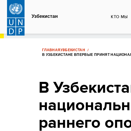
Перейти
к
Узбекистан
КТО МЫ
основному
содержанию
ГЛАВНАЯ
УЗБЕКИСТАН
В УЗБЕКИСТАНЕ ВПЕРВЫЕ ПРИНЯТ НАЦИОН
В Узбекист
национальн
раннего оп