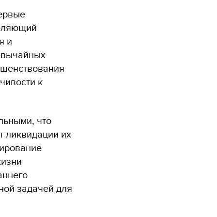
первые
деляющий
я и
звычайных
ершенствования
чивости к
льными, что
т ликвидации их
мирование
жизни
аннего
ной задачей для