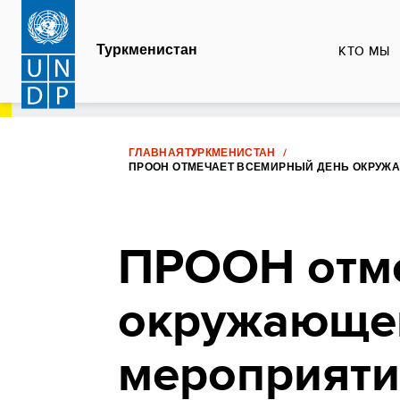
Перейти
к
Туркменистан
КТО МЫ
основному
содержанию
ГЛАВНАЯ
ТУРКМЕНИСТАН
ПРООН ОТМЕЧАЕТ ВСЕМИРНЫЙ ДЕНЬ ОКРУЖ
ПРООН отме
окружающе
мероприяти