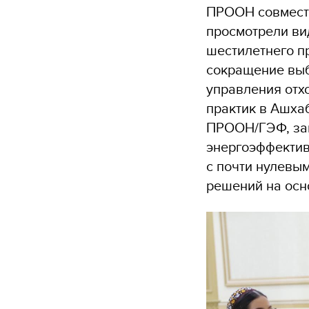
ПРООН совместн
просмотрели ви
шестилетнего п
сокращение выб
управления отх
практик в Ашха
ПРООН/ГЭФ, зап
энергоэффектив
с почти нулевы
решений на осн