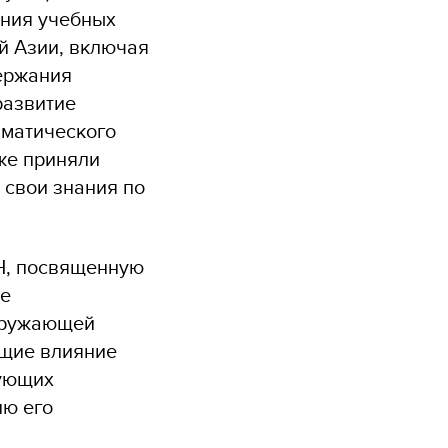
ения учебных
й Азии, включая
ержания
развитие
иматического
же приняли
 свои знания по
Н, посвященную
ре
окружающей
ющие влияние
вующих
ию его