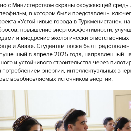
о с Министерством охраны окружающей среды.
деофильм, в котором были представлены ключе
роекта «Устойчивые города в Туркменистане», н
росов, повышение энергоэффективности, улуч
одами и внедрение экологически ответственных 
баде и Авазе. Студентам также был представлен
ущенный в апреле 2025 года, направленный н
ного и устойчивого строительства через пилоти
м потреблением энергии, интеллектуальных энер
ове возобновляемых источников энергии.