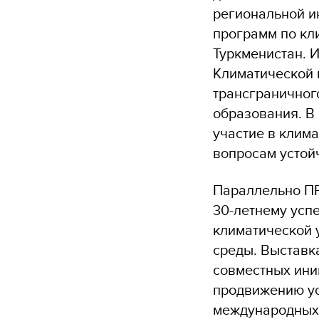
региональной и
программ по кл
Туркменистан. 
Климатической 
трансграничног
образования. В
участие в клима
вопросам устой
Параллельно П
30-летнему усп
климатической 
среды. Выставк
совместных ини
продвижению ус
международных 