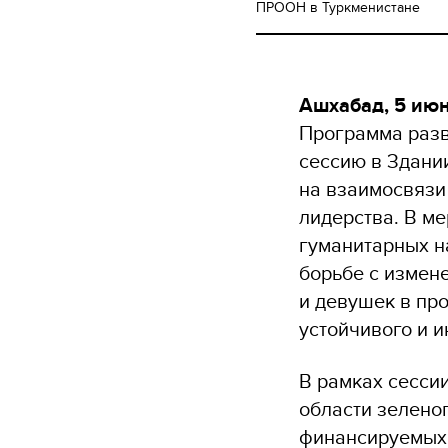
ПРООН в Туркменистане
Ашхабад, 5 июн
Программа раз
сессию в Здани
на взаимосвязи
лидерства. В м
гуманитарных н
борьбе с измен
и девушек в пр
устойчивого и 
В рамках сесси
области зеленог
финансируемых 