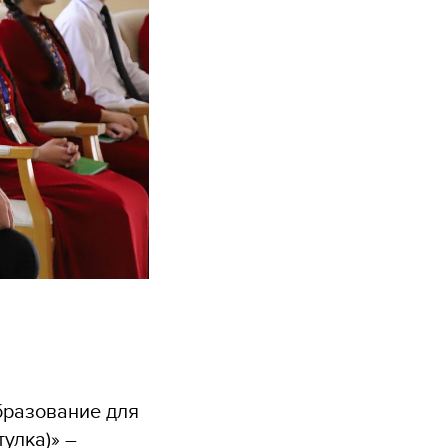
бразование для
улка)» –