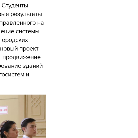
 Студенты
вые результаты
аправленного на
шение системы
городских
 новый проект
а продвижение
рование зданий
госистем и