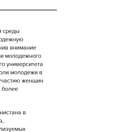
й среды
лодежную
чив внимание
 и молодежного
го университета
роли молодежи в
 участию женщин
 более
нистана в
в,
ализуемых