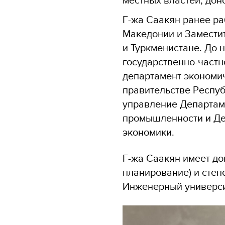
Г-жа Саакян ранее р
Македонии и Замести
и Туркменистане. До 
государственно-частн
департамент экономич
правительстве Респу
управление Департам
промышленности и Де
экономики.
Г-жа Саакян имеет до
планирование) и степ
Инженерный универси