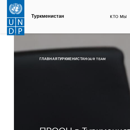
Перейти
к
Туркменистан
КТО МЫ
основному
содержанию
ГЛАВНАЯ
ТУРКМЕНИСТАН
OUR TEAM