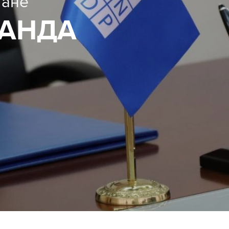
тане
АНДА