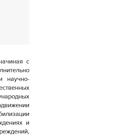
начиная с
лнительно
и научно-
ественных
народных
родвижении
билизации
ждениях и
чреждений,