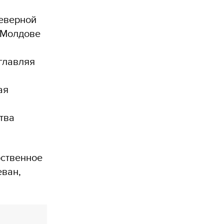
еверной
 Молдове
зглавляя
ая
тва
рственное
еван,