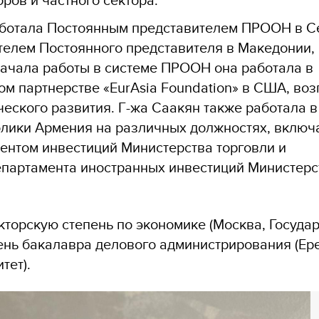
аботала Постоянным представителем ПРООН в С
телем Постоянного представителя в Македонии,
начала работы в системе ПРООН она работала в
ом партнерстве «EurAsia Foundation» в США, во
еского развития. Г-жа Саакян также работала в
блики Армения на различных должностях, включ
ентом инвестиций Министерства торговли и
партамента иностранных инвестиций Министерс
кторскую степень по экономике (Москва, Госуда
ень бакалавра делового администрирования (Ер
тет).