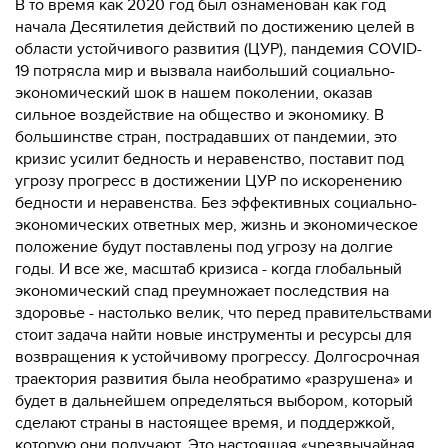
В то время как 2020 год был ознаменован как год
начала Десятилетия действий по достижению целей в
области устойчивого развития (ЦУР), пандемия COVID-
19 потрясла мир и вызвала наибольший социально-
экономический шок в нашем поколении, оказав
сильное воздействие на общество и экономику. В
большинстве стран, пострадавших от пандемии, это
кризис усилит бедность и неравенство, поставит под
угрозу прогресс в достижении ЦУР по искоренению
бедности и неравенства. Без эффективных социально-
экономических ответных мер, жизнь и экономическое
положение будут поставлены под угрозу на долгие
годы. И все же, масштаб кризиса - когда глобальный
экономический спад преумножает последствия на
здоровье - настолько велик, что перед правительствами
стоит задача найти новые инструменты и ресурсы для
возвращения к устойчивому прогрессу. Долгосрочная
траектория развития была необратимо «разрушена» и
будет в дальнейшем определяться выбором, который
сделают страны в настоящее время, и поддержкой,
которую они получают. Это настоящая «чрезвычайная