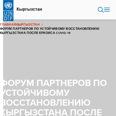
Перейти
к
Кыргызстан
основному
содержанию
ГЛАВНАЯ
КЫРГЫЗСТАН
ФОРУМ ПАРТНЕРОВ ПО УСТОЙЧИВОМУ ВОССТАНОВЛЕНИЮ
КЫРГЫЗСТАНА ПОСЛЕ КРИЗИСА COVID-19
ФОРУМ ПАРТНЕРОВ ПО
УСТОЙЧИВОМУ
ВОССТАНОВЛЕНИЮ
КЫРГЫЗСТАНА ПОСЛЕ