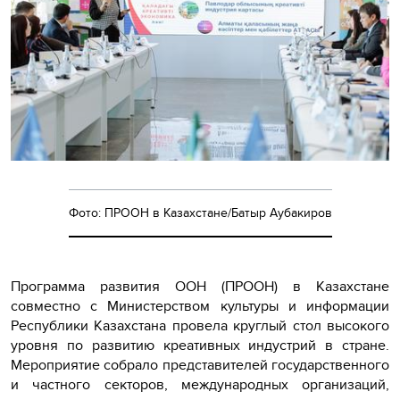
Фото: ПРООН в Казахстане/Батыр Аубакиров
Программа развития ООН (ПРООН) в Казахстане
совместно с Министерством культуры и информации
Республики Казахстана провела круглый стол высокого
уровня по развитию креативных индустрий в стране.
Мероприятие собрало представителей государственного
и частного секторов, международных организаций,