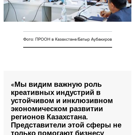
Фото: ПРООН в Казахстане/Батыр Аубакиров
«Мы видим важную роль
креативных индустрий в
устойчивом и инклюзивном
экономическом развитии
регионов Казахстана.
Представители этой сферы не
только помогают бизнесу