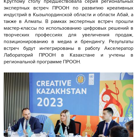
Круглому столу предшествовала серия региональных
экспертных встреч ПРООН по развитию креативных
индустрий в Кызылординской области и области Абай, а
также в Алматы. В рамках экспертных встреч прошли
мастер-классы по использованию цифровых решений в
творческих профессиях для увеличения продаж,
позиционированию в медиа и брендингу. Результаты
встреч будут интегрированы в работу Акселератор
Лабораторий ПРООН в Казахстане и учтены в
региональной программе ПРООН.