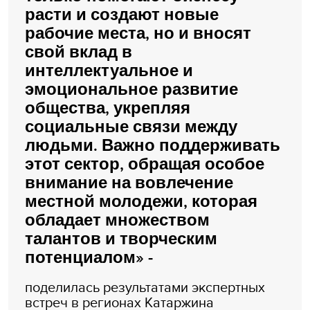
расти и создают новые
рабочие места, но и вносят
свой вклад в
интеллектуальное и
эмоциональное развитие
общества, укрепляя
социальные связи между
людьми. Важно поддерживать
этот сектор, обращая особое
внимание на вовлечение
местной молодежи, которая
обладает множеством
талантов и творческим
потенциалом» -
поделилась результатами экспертных
встреч в регионах Катаржина