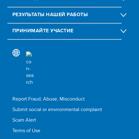
РЕЗУЛЬТАТЫ НАШЕЙ РАБОТЫ
ПРИНИМАЙТЕ УЧАСТИЕ
Report Fraud, Abuse, Misconduct
Submit social or environmental complaint
Scam Alert
Terms of Use