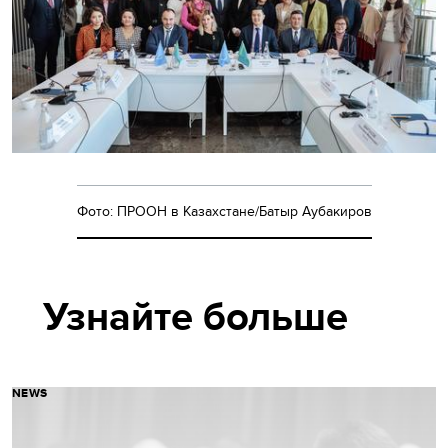
Фото: ПРООН в Казахстане/Батыр Аубакиров
Узнайте больше
NEWS