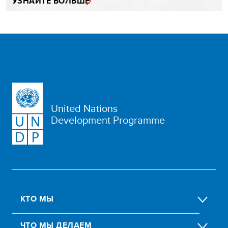
УЗНАЙТЕ БОЛЬШЕ
United Nations
Development Programme
КТО МЫ
ЧТО МЫ ДЕЛАЕМ