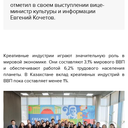
отметил в своем выступлении вице-
министр культуры и информации
Евгений Кочетов.
Креативные индустрии играют значительную роль в
мировой экономике. Они составляют 3,1% мирового ВВП
и обеспечивают работой 6,2% трудового населения
планеты. В Казахстане вклад креативных индустрий в
ВВП пока составляет менее 1%.