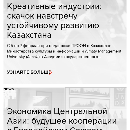
Креативные индустрии:
скачок навстречу
устойчивому развитию
Казахстана
С 5 по 7 февраля при поддержке ПРООН в Казахстане,
Министерства культуры и информации и Almaty Management
University (AlmaU) в Академии государственного…
УЗНАЙТЕ БОЛЬШЕ
NEWS
Экономика Центральной
Азии: будущее кооперации