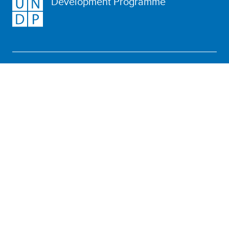
Development Programme
КТО МЫ
ЧТО МЫ ДЕЛАЕМ
РЕЗУЛЬТАТЫ НАШЕЙ РАБОТЫ
ПРИНИМАЙТЕ УЧАСТИЕ