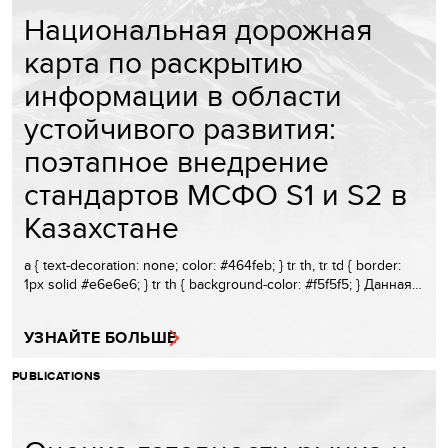
Национальная дорожная
карта по раскрытию
информации в области
устойчивого развития:
поэтапное внедрение
стандартов МСФО S1 и S2 в
Казахстане
a { text-decoration: none; color: #464feb; } tr th, tr td { border:
1px solid #e6e6e6; } tr th { background-color: #f5f5f5; } Данная…
УЗНАЙТЕ БОЛЬШЕ
PUBLICATIONS