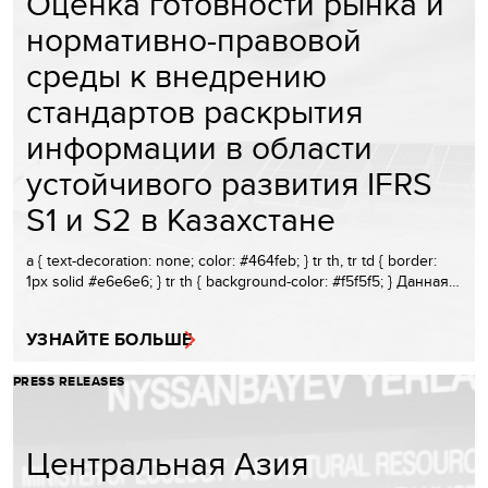
Оценка готовности рынка и
нормативно-правовой
среды к внедрению
стандартов раскрытия
информации в области
устойчивого развития IFRS
S1 и S2 в Казахстане
a { text-decoration: none; color: #464feb; } tr th, tr td { border:
1px solid #e6e6e6; } tr th { background-color: #f5f5f5; } Данная…
УЗНАЙТЕ БОЛЬШЕ
PRESS RELEASES
Центральная Азия