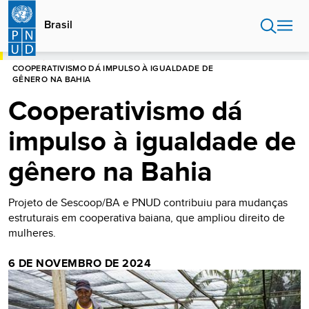
Passar
para
Brasil
o
conteúdo
INÍCIO
BRASIL
principal
COOPERATIVISMO DÁ IMPULSO À IGUALDADE DE
GÊNERO NA BAHIA
Cooperativismo dá
impulso à igualdade de
gênero na Bahia
Projeto de Sescoop/BA e PNUD contribuiu para mudanças
estruturais em cooperativa baiana, que ampliou direito de
mulheres.
6 DE NOVEMBRO DE 2024