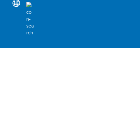
Alerta de fraude
Apresentar reclamação social ou ambiental
Denuncie Fraude, Abuso, Má Conduta
Termos de uso