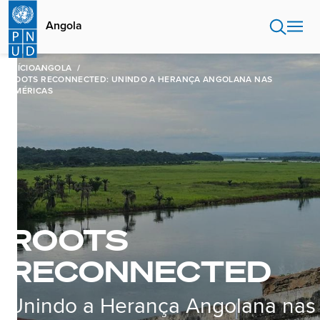
Passar
para
Angola
o
conteúdo
principal
INÍCIO
ANGOLA
ROOTS RECONNECTED: UNINDO A HERANÇA ANGOLANA NAS
AMÉRICAS
ROOTS
RECONNECTED
Unindo a Herança Angolana nas