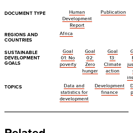
Human
Publication
DOCUMENT TYPE
Development
Report
Africa
REGIONS AND
COUNTRIES
Goal
Goal
Goal
G
SUSTAINABLE
DEVELOPMENT
01: No
02:
13:
GOALS
poverty
Zero
Climate
ju
hunger
action
in
Data and
Development
TOPICS
statistics for
finance
development
Related