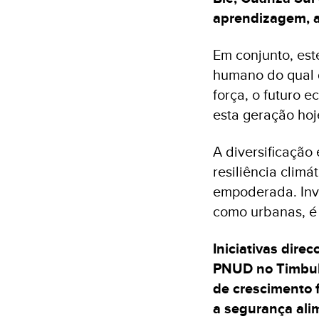
aprendizagem, a
Em conjunto, est
humano do qual 
força, o futuro 
esta geração hoj
A diversificação
resiliência clim
empoderada. Inve
como urbanas, é 
Iniciativas dire
PNUD no Timbukt
de crescimento f
a segurança alim