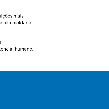
tuições mais
onomia moldada
a,
tencial humano,