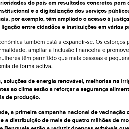
rioridades do país em resultados concretos para 
institucional e a digitalização dos serviços público
ais, por exemplo, têm ampliado o acesso à justiça
 ligação entre cidadãos e instituições em várias p
conómica também está a expandir-se. Os esforços p
ormalidade, ampliar a inclusão financeira e promove
ulheres têm permitido que mais pessoas e pequen
mia de forma activa.
, soluções de energia renovável, melhorias na irr
entes ao clima estão a reforçar a segurança aliment
is de produção.
úde, a primeira campanha nacional de vacinação c
 e a distribuição de mais de quatro milhões de mo
 e Benguela estão a reduzir doenças evitáveis qu