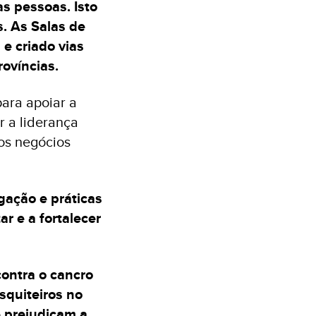
as pessoas. Isto
s. As Salas de
 e criado vias
rovíncias.
ara apoiar a
r a liderança
os negócios
igação e práticas
ar e a fortalecer
ontra o cancro
squiteiros no
e prejudicam a