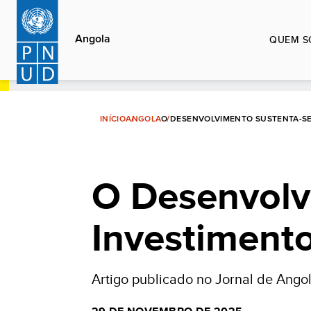
Passar
para
Angola
QUEM S
o
conteúdo
principal
INÍCIO
ANGOLA
O DESENVOLVIMENTO SUSTENTA-SE
O Desenvolv
Investiment
Artigo publicado no Jornal de Ang