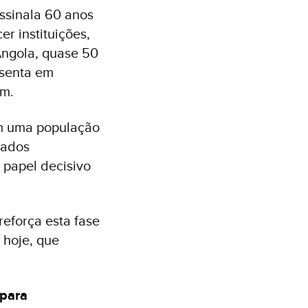
ssinala 60 anos
r instituições,
Angola, quase 50
ssenta em
em.
om uma população
cados
 papel decisivo
reforça esta fase
 hoje, que
 para